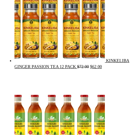
KINKELIBA
Original
Current
GINGER PASSION TEA 12 PACK
$
72.00
$
62.00
price
price
was:
is:
$72.00.
$62.00.