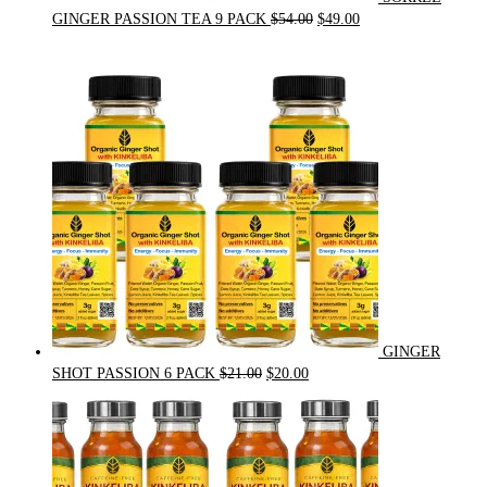
Original
Current
GINGER PASSION TEA 9 PACK
$
54.00
$
49.00
price
price
was:
is:
$54.00.
$49.00.
GINGER
Original
Current
SHOT PASSION 6 PACK
$
21.00
$
20.00
price
price
was:
is:
$21.00.
$20.00.