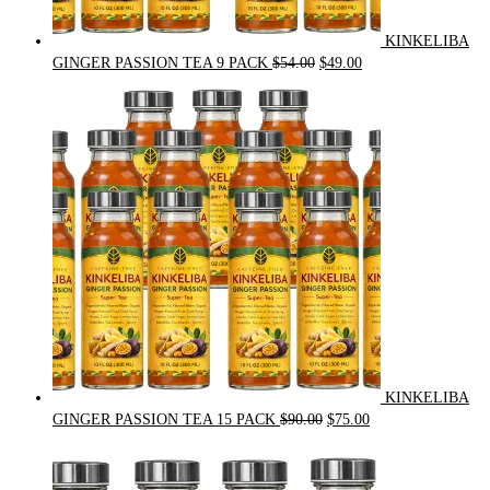
KINKELIBA
Original
Current
GINGER PASSION TEA 9 PACK
$
54.00
$
49.00
price
price
was:
is:
$54.00.
$49.00.
KINKELIBA
Original
Current
GINGER PASSION TEA 15 PACK
$
90.00
$
75.00
price
price
was:
is:
$90.00.
$75.00.