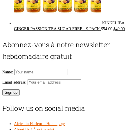
KINKELIBA
Original
Cur
GINGER PASSION TEA SUGAR FREE - 9 PACK
$
54.00
$
49.00
price
pri
was:
is:
Abonnez-vous à notre newsletter
$54.00.
$49
hebdomadaire gratuit
Name:
Email address:
Follow us on social media
Africa in Harlem – Home page
About Us / À notre sujet