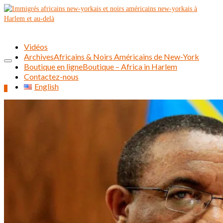
Vidéos
Archives
Africains & Noirs Américains de New-York
Boutique en ligne
Boutique – Africa in Harlem
Contactez-nous
English
0
Rechercher :