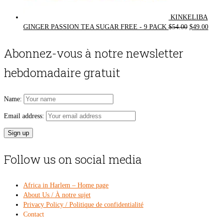
KINKELIBA
Original
Cur
GINGER PASSION TEA SUGAR FREE - 9 PACK
$
54.00
$
49.00
price
pri
was:
is:
Abonnez-vous à notre newsletter
$54.00.
$49
hebdomadaire gratuit
Name:
Email address:
Follow us on social media
Africa in Harlem – Home page
About Us / À notre sujet
Privacy Policy / Politique de confidentialité
Contact