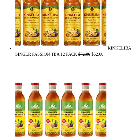
KINKELIBA
Original
Current
GINGER PASSION TEA 12 PACK
$
72.00
$
62.00
price
price
was:
is:
$72.00.
$62.00.