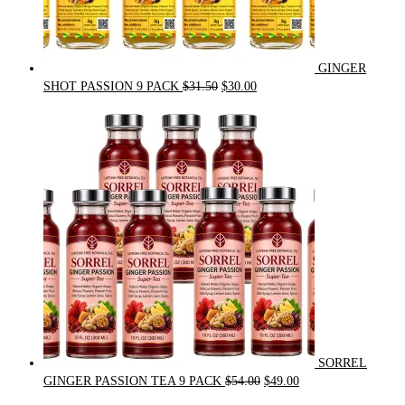
GINGER
Original
Current
SHOT PASSION 9 PACK
$
31.50
$
30.00
price
price
was:
is:
$31.50.
$30.00.
SORREL
Original
Current
GINGER PASSION TEA 9 PACK
$
54.00
$
49.00
price
price