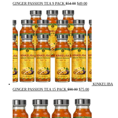
Original
Current
GINGER PASSION TEA 9 PACK
$
54.00
$
49.00
price
price
was:
is:
$54.00.
$49.00.
KINKELIBA
Original
Current
GINGER PASSION TEA 15 PACK
$
90.00
$
75.00
price
price
was:
is:
$90.00.
$75.00.