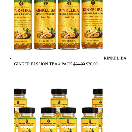
KINKELIBA
Original
Current
GINGER PASSION TEA 4 PACK
$
24.00
$
20.00
price
price
was:
is:
$24.00.
$20.00.