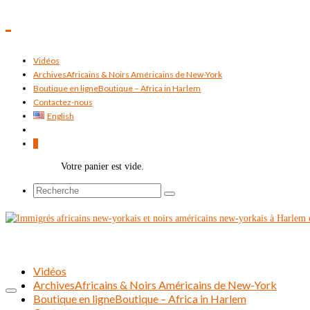
Vidéos
Archives
Africains & Noirs Américains de New-York
Boutique en ligne
Boutique – Africa in Harlem
Contactez-nous
English
0
Votre panier est vide.
Rechercher :
Vidéos
Archives
Africains & Noirs Américains de New-York
Boutique en ligne
Boutique – Africa in Harlem