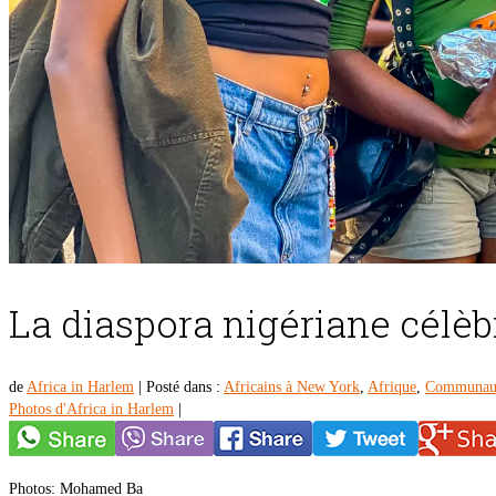
La diaspora nigériane célè
de
Africa in Harlem
|
Posté dans :
Africains à New York
,
Afrique
,
Communaut
Photos d'Africa in Harlem
|
Photos: Mohamed Ba