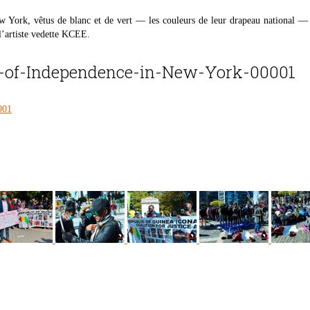
w York, vêtus de blanc et de vert — les couleurs de leur drapeau national — s
 l’artiste vedette KCEE.
s-of-Independence-in-New-York-00001