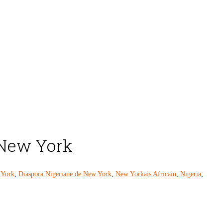
 New York
 York
,
Diaspora Nigeriane de New York
,
New Yorkais Africain
,
Nigeria
,