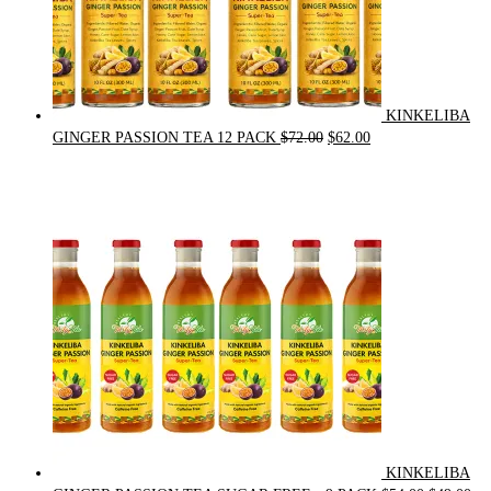
KINKELIBA
Original
Current
GINGER PASSION TEA 12 PACK
$
72.00
$
62.00
price
price
was:
is:
$72.00.
$62.00.
KINKELIBA