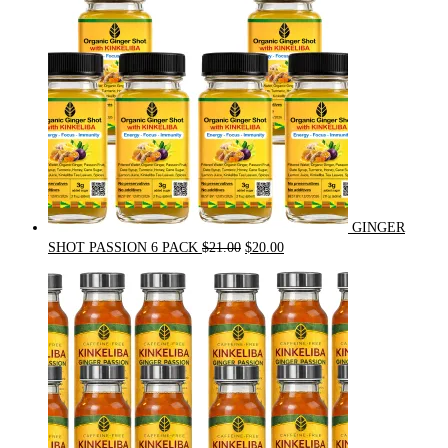
GINGER
Original
Current
SHOT PASSION 6 PACK
$
21.00
$
20.00
price
price
was:
is:
$21.00.
$20.00.