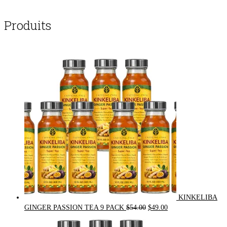
Produits
KINKELIBA
Original
Current
GINGER PASSION TEA 9 PACK
$
54.00
$
49.00
price
price