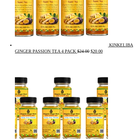
KINKELIBA
Original
Current
GINGER PASSION TEA 4 PACK
$
24.00
$
20.00
price
price
was:
is:
$24.00.
$20.00.