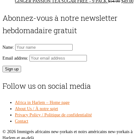
Original
Cur
GINGER PASSION TEA SUGAR FREE - 9 PACK
$
54.00
$
49.00
price
pri
was:
is:
Abonnez-vous à notre newsletter
$54.00.
$49
hebdomadaire gratuit
Name:
Email address:
Follow us on social media
Africa in Harlem – Home page
About Us / À notre sujet
Privacy Policy / Politique de confidentialité
Contact
© 2026 Immigrés africains new-yorkais et noirs américains new-yorkais à
Harlem et au-delà