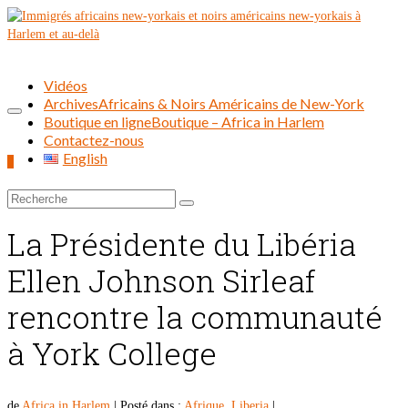
Vidéos
Archives
Africains & Noirs Américains de New-York
Boutique en ligne
Boutique – Africa in Harlem
Contactez-nous
English
0
Rechercher :
La Présidente du Libéria
Ellen Johnson Sirleaf
rencontre la communauté
à York College
de
Africa in Harlem
|
Posté dans :
Afrique
,
Liberia
|