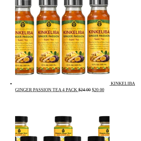
$90.00.
$75.00.
KINKELIBA
Original
Current
GINGER PASSION TEA 4 PACK
$
24.00
$
20.00
price
price
was:
is:
$24.00.
$20.00.