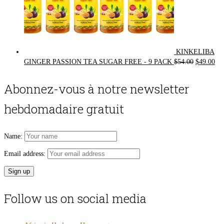
KINKELIBA
Original
Cur
GINGER PASSION TEA SUGAR FREE - 9 PACK
$
54.00
$
49.00
price
pri
was:
is:
Abonnez-vous à notre newsletter
$54.00.
$49
hebdomadaire gratuit
Name:
Email address:
Follow us on social media