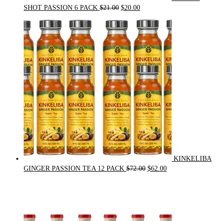
Original
Current
SHOT PASSION 6 PACK
$
21.00
$
20.00
price
price
was:
is:
$21.00.
$20.00.
KINKELIBA
Original
Current
GINGER PASSION TEA 12 PACK
$
72.00
$
62.00
price
price
was:
is:
$72.00.
$62.00.