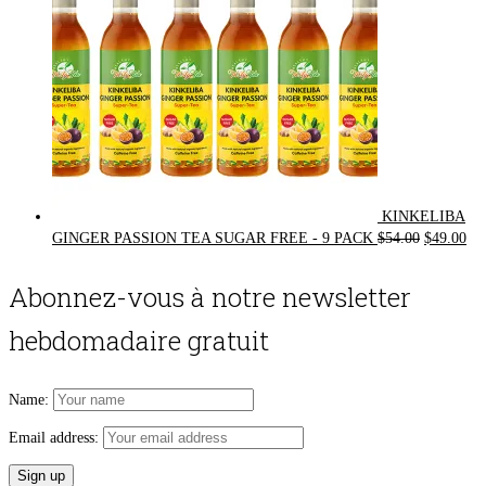
KINKELIBA
Original
Cur
GINGER PASSION TEA SUGAR FREE - 9 PACK
$
54.00
$
49.00
price
pri
was:
is:
Abonnez-vous à notre newsletter
$54.00.
$49
hebdomadaire gratuit
Name:
Email address: