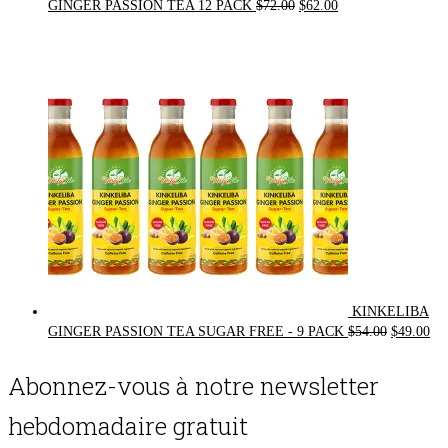
Original
Current
GINGER PASSION TEA 12 PACK
$
72.00
$
62.00
price
price
was:
is:
$72.00.
$62.00.
KINKELIBA
Original
Cur
GINGER PASSION TEA SUGAR FREE - 9 PACK
$
54.00
$
49.00
price
pri
was:
is:
Abonnez-vous à notre newsletter
$54.00.
$49
hebdomadaire gratuit