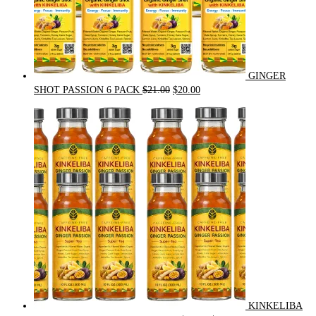
GINGER
Original
Current
SHOT PASSION 6 PACK
$
21.00
$
20.00
price
price
was:
is:
$21.00.
$20.00.
KINKELIBA