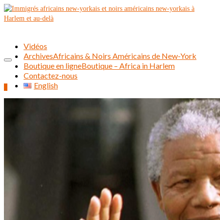
Vidéos
Archives
Africains & Noirs Américains de New-York
Boutique en ligne
Boutique – Africa in Harlem
Contactez-nous
English
0
Rechercher :