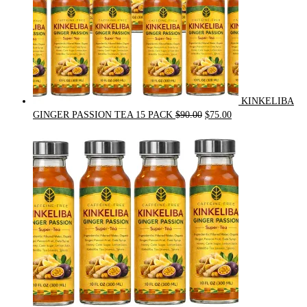
KINKELIBA
Original
Current
GINGER PASSION TEA 15 PACK
$
90.00
$
75.00
price
price
was:
is:
$90.00.
$75.00.