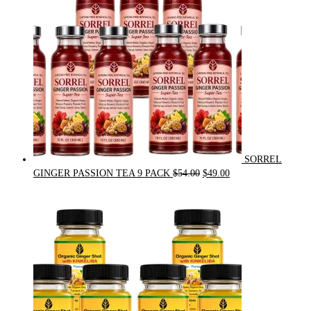
SORREL
Original
Current
GINGER PASSION TEA 9 PACK
$
54.00
$
49.00
price
price
was:
is:
$54.00.
$49.00.