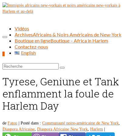
Vidéos
Archives
Africains & Noirs Américains de New-York
Boutique en ligne
Boutique – Africa in Harlem
Contactez-nous
English
0
Rechercher :
Tyrese, Geniune et Tank
enflamment la foule de
Harlem Day
de
Fatou
|
Posté dans :
Communauté noire-américaine de New York
,
Diaspora Africaine
,
Diaspora Africaine New York
,
Harlem
|