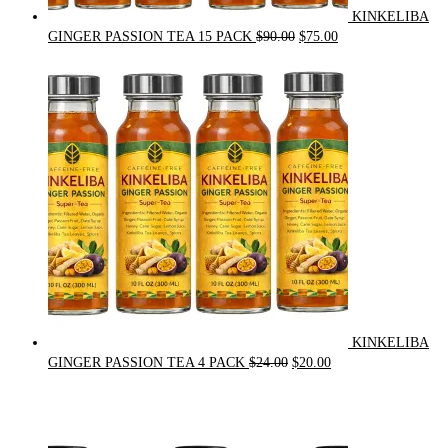
KINKELIBA
Original
Current
GINGER PASSION TEA 15 PACK
$
90.00
$
75.00
price
price
was:
is:
$90.00.
$75.00.
KINKELIBA
Original
Current
GINGER PASSION TEA 4 PACK
$
24.00
$
20.00
price
price
was:
is:
$24.00.
$20.00.