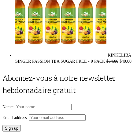
KINKELIBA
Original
Cur
GINGER PASSION TEA SUGAR FREE - 9 PACK
$
54.00
$
49.00
price
pri
was:
is:
Abonnez-vous à notre newsletter
$54.00.
$49
hebdomadaire gratuit
Name:
Email address: