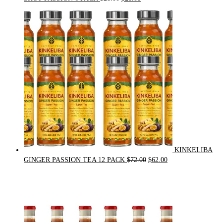
price
price
was:
is:
$21.00.
$20.00.
KINKELIBA
Original
Current
GINGER PASSION TEA 12 PACK
$
72.00
$
62.00
price
price
was:
is:
$72.00.
$62.00.