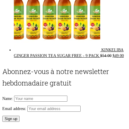
KINKELIBA
Original
Cur
GINGER PASSION TEA SUGAR FREE - 9 PACK
$
54.00
$
49.00
price
pri
was:
is:
Abonnez-vous à notre newsletter
$54.00.
$49
hebdomadaire gratuit
Name:
Email address: