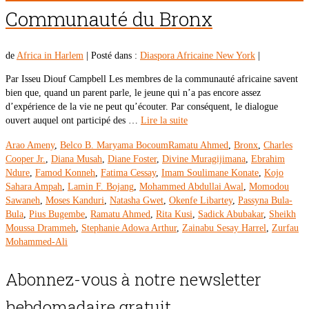
Communauté du Bronx
de
Africa in Harlem
|
Posté dans :
Diaspora Africaine New York
|
Par Isseu Diouf Campbell Les membres de la communauté africaine savent
bien que, quand un parent parle, le jeune qui n’a pas encore assez
d’expérience de la vie ne peut qu’écouter. Par conséquent, le dialogue
ouvert auquel ont participé des …
Lire la suite
Arao Ameny
,
Belco B. Maryama BocoumRamatu Ahmed
,
Bronx
,
Charles
Cooper Jr.
,
Diana Musah
,
Diane Foster
,
Divine Muragijimana
,
Ebrahim
Ndure
,
Famod Konneh
,
Fatima Cessay
,
Imam Soulimane Konate
,
Kojo
Sahara Ampah
,
Lamin F. Bojang
,
Mohammed Abdullai Awal
,
Momodou
Sawaneh
,
Moses Kanduri
,
Natasha Gwet
,
Okenfe Libartey
,
Passyna Bula-
Bula
,
Pius Bugembe
,
Ramatu Ahmed
,
Rita Kusi
,
Sadick Abubakar
,
Sheikh
Moussa Drammeh
,
Stephanie Adowa Arthur
,
Zainabu Sesay Harrel
,
Zurfau
Mohammed-Ali
Abonnez-vous à notre newsletter
hebdomadaire gratuit