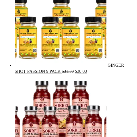
GINGER
Original
Current
SHOT PASSION 9 PACK
$
31.50
$
30.00
price
price
was:
is:
$31.50.
$30.00.