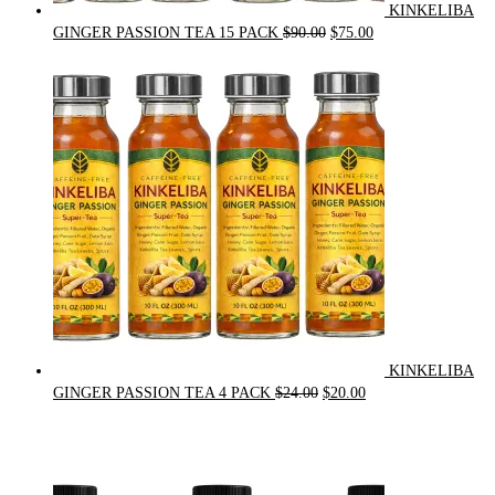
KINKELIBA
Original
Current
GINGER PASSION TEA 15 PACK
$
90.00
$
75.00
price
price
was:
is:
$90.00.
$75.00.
KINKELIBA
Original
Current
GINGER PASSION TEA 4 PACK
$
24.00
$
20.00
price
price
was:
is:
$24.00.
$20.00.