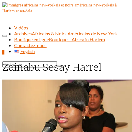
Vidéos
Archives
Africains & Noirs Américains de New-York
Boutique en ligne
Boutique – Africa in Harlem
Contactez-nous
English
0
Zainabu Sesay Harrel
Rechercher :