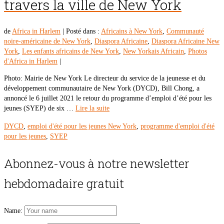
travers la ville de New York
de
Africa in Harlem
|
Posté dans :
Africains à New York
,
Communauté
noire-américaine de New York
,
Diaspora Africaine
,
Diaspora Africaine New
York
,
Les enfants africains de New York
,
New Yorkais Africain
,
Photos
d'Africa in Harlem
|
Photo: Mairie de New York Le directeur du service de la jeunesse et du
développement communautaire de New York (DYCD), Bill Chong, a
annoncé le 6 juillet 2021 le retour du programme d’emploi d’été pour les
jeunes (SYEP) de six …
Lire la suite
DYCD
,
emploi d'été pour les jeunes New York
,
programme d'emploi d'été
pour les jeunes
,
SYEP
Abonnez-vous à notre newsletter
hebdomadaire gratuit
Name: