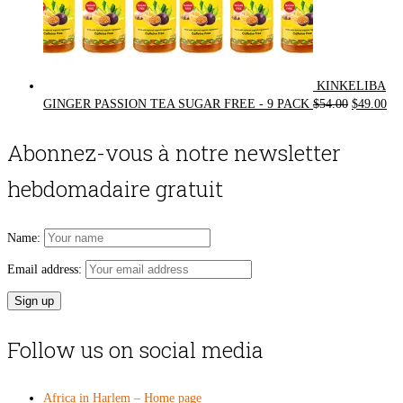
KINKELIBA
Original
Cur
GINGER PASSION TEA SUGAR FREE - 9 PACK
$
54.00
$
49.00
price
pri
was:
is:
Abonnez-vous à notre newsletter
$54.00.
$49
hebdomadaire gratuit
Name:
Email address:
Follow us on social media
Africa in Harlem – Home page