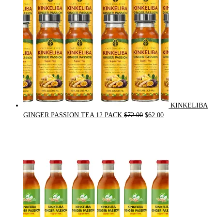
KINKELIBA
Original
Current
GINGER PASSION TEA 12 PACK
$
72.00
$
62.00
price
price
was:
is:
$72.00.
$62.00.