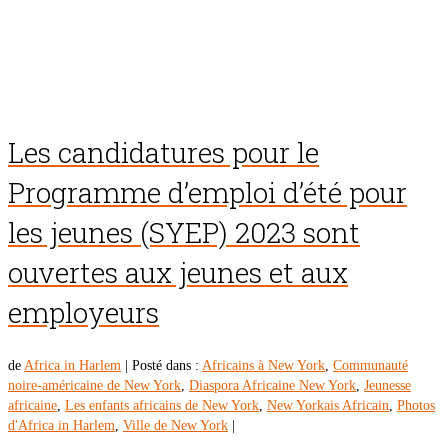
Les candidatures pour le
Programme d’emploi d’été pour
les jeunes (SYEP) 2023 sont
ouvertes aux jeunes et aux
employeurs
de
Africa in Harlem
|
Posté dans :
Africains à New York
,
Communauté
noire-américaine de New York
,
Diaspora Africaine New York
,
Jeunesse
africaine
,
Les enfants africains de New York
,
New Yorkais Africain
,
Photos
d'Africa in Harlem
,
Ville de New York
|