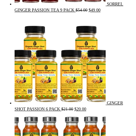
SORREL
Original
Current
GINGER PASSION TEA 9 PACK
$
54.00
$
49.00
price
price
was:
is:
$54.00.
$49.00.
GINGER
Original
Current
SHOT PASSION 6 PACK
$
21.00
$
20.00
price
price
was:
is:
$21.00.
$20.00.