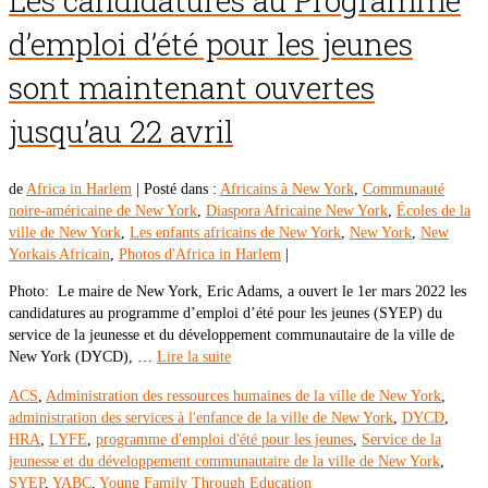
Les candidatures au Programme
d’emploi d’été pour les jeunes
sont maintenant ouvertes
jusqu’au 22 avril
de
Africa in Harlem
|
Posté dans :
Africains à New York
,
Communauté
noire-américaine de New York
,
Diaspora Africaine New York
,
Écoles de la
ville de New York
,
Les enfants africains de New York
,
New York
,
New
Yorkais Africain
,
Photos d'Africa in Harlem
|
Photo: Le maire de New York, Eric Adams, a ouvert le 1er mars 2022 les
candidatures au programme d’emploi d’été pour les jeunes (SYEP) du
service de la jeunesse et du développement communautaire de la ville de
New York (DYCD), …
Lire la suite
ACS
,
Administration des ressources humaines de la ville de New York
,
administration des services à l'enfance de la ville de New York
,
DYCD
,
HRA
,
LYFE
,
programme d'emploi d'été pour les jeunes
,
Service de la
jeunesse et du développement communautaire de la ville de New York
,
SYEP
,
YABC
,
Young Family Through Education