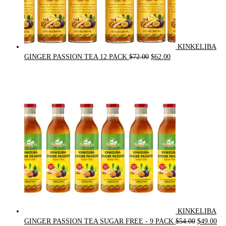
KINKELIBA
Original
Current
GINGER PASSION TEA 12 PACK
$
72.00
$
62.00
price
price
was:
is:
$72.00.
$62.00.
KINKELIBA
Original
Cur
GINGER PASSION TEA SUGAR FREE - 9 PACK
$
54.00
$
49.00