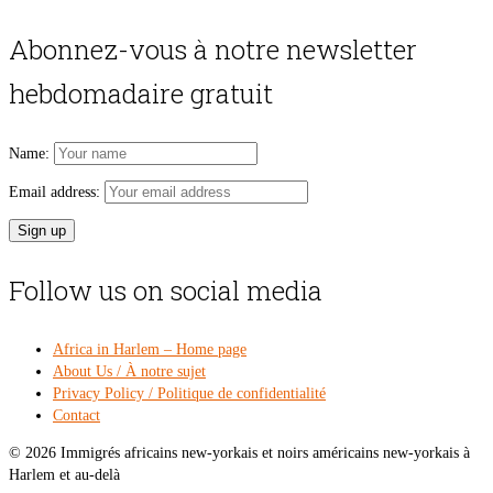
price
pri
was:
is:
Abonnez-vous à notre newsletter
$54.00.
$49
hebdomadaire gratuit
Name:
Email address:
Follow us on social media
Africa in Harlem – Home page
About Us / À notre sujet
Privacy Policy / Politique de confidentialité
Contact
© 2026 Immigrés africains new-yorkais et noirs américains new-yorkais à
Harlem et au-delà