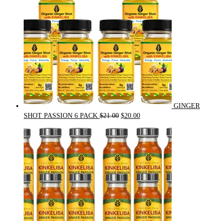
GINGER
Original
Current
SHOT PASSION 6 PACK
$
21.00
$
20.00
price
price
was:
is:
$21.00.
$20.00.