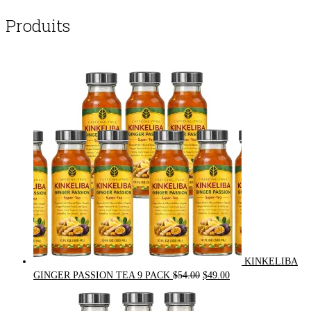
Produits
KINKELIBA
Original
Current
GINGER PASSION TEA 9 PACK
$
54.00
$
49.00
price
price
was:
is: