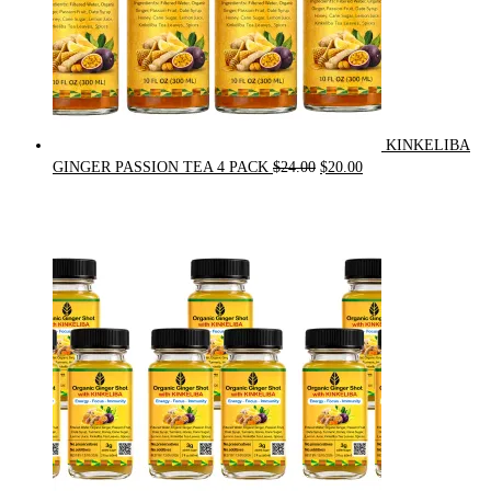
KINKELIBA
Original
Current
GINGER PASSION TEA 4 PACK
$
24.00
$
20.00
price
price
was:
is:
$24.00.
$20.00.