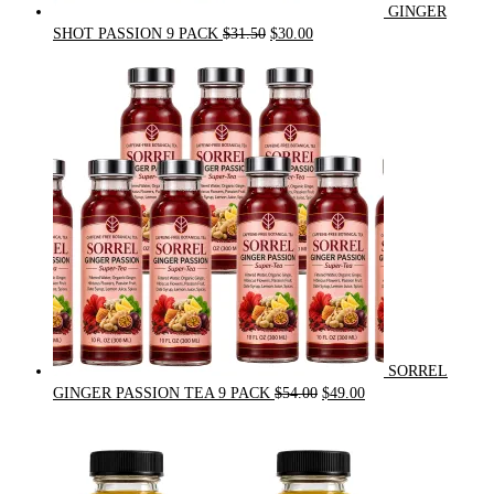
GINGER
Original
Current
SHOT PASSION 9 PACK
$
31.50
$
30.00
price
price
was:
is:
$31.50.
$30.00.
SORREL
Original
Current
GINGER PASSION TEA 9 PACK
$
54.00
$
49.00
price
price
was:
is:
$54.00.
$49.00.