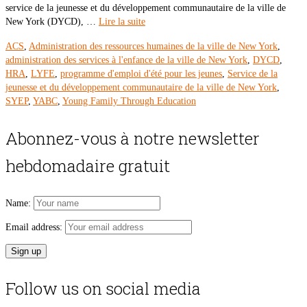
service de la jeunesse et du développement communautaire de la ville de
New York (DYCD), …
Lire la suite
ACS
,
Administration des ressources humaines de la ville de New York
,
administration des services à l'enfance de la ville de New York
,
DYCD
,
HRA
,
LYFE
,
programme d'emploi d'été pour les jeunes
,
Service de la
jeunesse et du développement communautaire de la ville de New York
,
SYEP
,
YABC
,
Young Family Through Education
Abonnez-vous à notre newsletter
hebdomadaire gratuit
Name:
Email address:
Follow us on social media