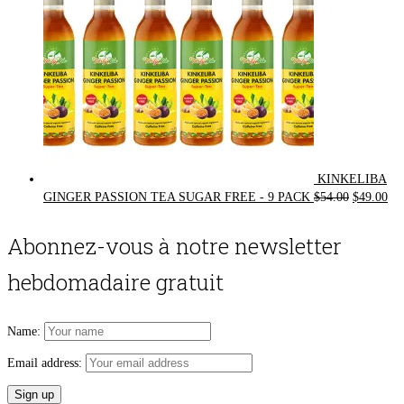
KINKELIBA
Original
Cur
GINGER PASSION TEA SUGAR FREE - 9 PACK
$
54.00
$
49.00
price
pri
was:
is:
Abonnez-vous à notre newsletter
$54.00.
$49
hebdomadaire gratuit
Name:
Email address: