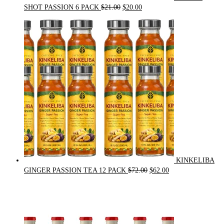
Original
Current
SHOT PASSION 6 PACK
$
21.00
$
20.00
price
price
was:
is:
$21.00.
$20.00.
KINKELIBA
Original
Current
GINGER PASSION TEA 12 PACK
$
72.00
$
62.00
price
price
was:
is:
$72.00.
$62.00.