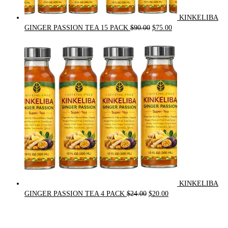
KINKELIBA
Original
Current
GINGER PASSION TEA 15 PACK
$
90.00
$
75.00
price
price
was:
is:
$90.00.
$75.00.
KINKELIBA
Original
Current
GINGER PASSION TEA 4 PACK
$
24.00
$
20.00
price
price
was:
is:
$24.00.
$20.00.