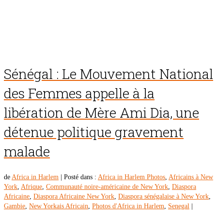
Sénégal : Le Mouvement National
des Femmes appelle à la
libération de Mère Ami Dia, une
détenue politique gravement
malade
de
Africa in Harlem
|
Posté dans :
Africa in Harlem Photos
,
Africains à New
York
,
Afrique
,
Communauté noire-américaine de New York
,
Diaspora
Africaine
,
Diaspora Africaine New York
,
Diaspora sénégalaise à New York
,
Gambie
,
New Yorkais Africain
,
Photos d'Africa in Harlem
,
Senegal
|