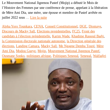
Le Mouvement National Jigeenou Pastef (Mojip) a débuté le Mois de
l’Histoire des Femmes par une conférence de presse, appelant à la libération
de Mère Ami Dia, une mère, une épouse et membre de Pastef arrêtée en
juillet 2022 sous …
Lire la suite
Alpha Yoro Tounkara
,
CENA
,
Conseil Constitutionnel
,
DGE
,
Diomaye
,
Discours de Macky Sall
,
Elections presidentielles
,
FC25
,
Front des
candidats à l'élection présidentielle
,
Karim Wade
,
Khadime Rassoul Badji
,
la Commission électorale nationale autonome
,
la Direction générale des
élections
,
Landing Camara
,
Macky Sall
,
Me Ngagne Demba Touré
,
Mère
Ami Dia
,
Modou Gueye
,
Mojip
,
Mouvement National Jigeenou Pastef
,
Ousmane Sonko
,
politiques afrique
,
Politiques Senegal
,
Senegal
,
Walfadjri