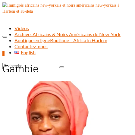
Vidéos
Archives
Africains & Noirs Américains de New-York
Boutique en ligne
Boutique – Africa in Harlem
Contactez-nous
English
0
Gambie
Rechercher :