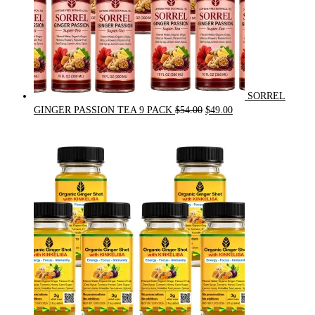
SORREL
Original
Current
GINGER PASSION TEA 9 PACK
$
54.00
$
49.00
price
price
was:
is:
$54.00.
$49.00.