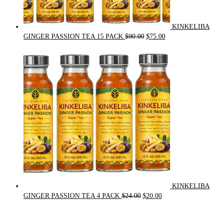
KINKELIBA
Original
Current
GINGER PASSION TEA 15 PACK
$
90.00
$
75.00
price
price
was:
is:
$90.00.
$75.00.
KINKELIBA
Original
Current
GINGER PASSION TEA 4 PACK
$
24.00
$
20.00
price
price
was:
is: