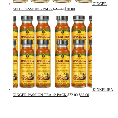
GINGER
Original
Current
SHOT PASSION 6 PACK
$
21.00
$
20.00
price
price
was:
is:
$21.00.
$20.00.
KINKELIBA
Original
Current
GINGER PASSION TEA 12 PACK
$
72.00
$
62.00
price
price
was:
is:
$72.00.
$62.00.