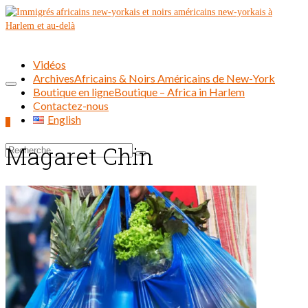
Vidéos
Archives
Africains & Noirs Américains de New-York
Boutique en ligne
Boutique – Africa in Harlem
Contactez-nous
English
0
Magaret Chin
Rechercher :