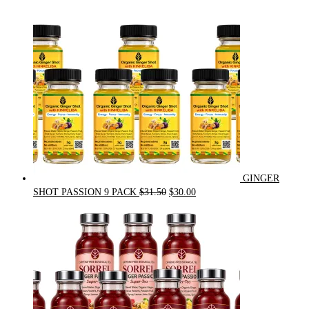
$24.00.
$20.00.
GINGER
Original
Current
SHOT PASSION 9 PACK
$
31.50
$
30.00
price
price
was:
is:
$31.50.
$30.00.