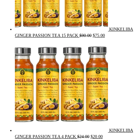
KINKELIBA
Original
Current
GINGER PASSION TEA 15 PACK
$
90.00
$
75.00
price
price
was:
is:
$90.00.
$75.00.
KINKELIBA
Original
Current
GINGER PASSION TEA 4 PACK
$
24.00
$
20.00