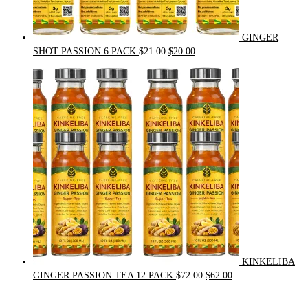
GINGER
Original
Current
SHOT PASSION 6 PACK
$
21.00
$
20.00
price
price
was:
is:
$21.00.
$20.00.
KINKELIBA
Original
Current
GINGER PASSION TEA 12 PACK
$
72.00
$
62.00
price
price
was:
is: