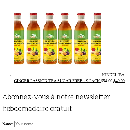
$72.00.
$62.00.
KINKELIBA
Original
Cur
GINGER PASSION TEA SUGAR FREE - 9 PACK
$
54.00
$
49.00
price
pri
was:
is:
Abonnez-vous à notre newsletter
$54.00.
$49
hebdomadaire gratuit
Name: