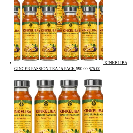
KINKELIBA
Original
Current
GINGER PASSION TEA 15 PACK
$
90.00
$
75.00
price
price
was:
is:
$90.00.
$75.00.