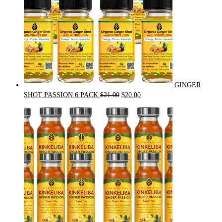
GINGER
Original
Current
SHOT PASSION 6 PACK
$
21.00
$
20.00
price
price
was:
is:
$21.00.
$20.00.