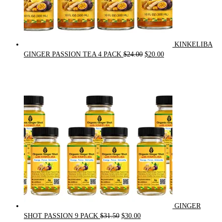
KINKELIBA
Original
Current
GINGER PASSION TEA 4 PACK
$
24.00
$
20.00
price
price
was:
is:
$24.00.
$20.00.
GINGER
Original
Current
SHOT PASSION 9 PACK
$
31.50
$
30.00