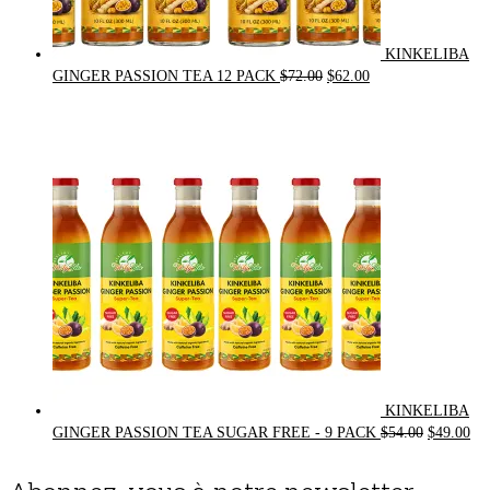
KINKELIBA
Original
Current
GINGER PASSION TEA 12 PACK
$
72.00
$
62.00
price
price
was:
is:
$72.00.
$62.00.
KINKELIBA
Original
Cur
GINGER PASSION TEA SUGAR FREE - 9 PACK
$
54.00
$
49.00
price
pri
was:
is: