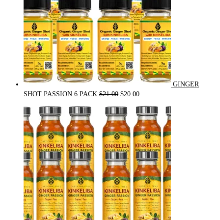
GINGER
Original
Current
SHOT PASSION 6 PACK
$
21.00
$
20.00
price
price
was:
is:
$21.00.
$20.00.