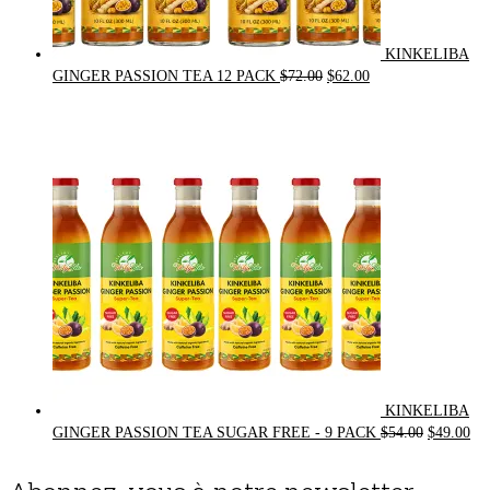
KINKELIBA
Original
Current
GINGER PASSION TEA 12 PACK
$
72.00
$
62.00
price
price
was:
is:
$72.00.
$62.00.
KINKELIBA
Original
Cur
GINGER PASSION TEA SUGAR FREE - 9 PACK
$
54.00
$
49.00
price
pri
was:
is: