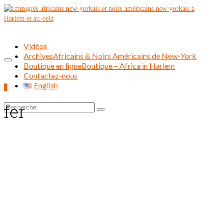
Vidéos
Archives
Africains & Noirs Américains de New-York
Boutique en ligne
Boutique – Africa in Harlem
Contactez-nous
English
0
fer
Rechercher :