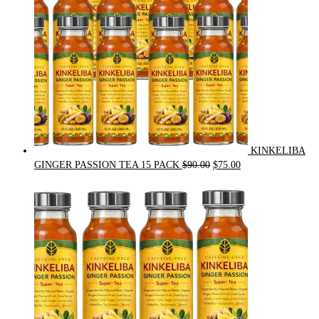
KINKELIBA
Original
Current
GINGER PASSION TEA 15 PACK
$
90.00
$
75.00
price
price
was:
is:
$90.00.
$75.00.