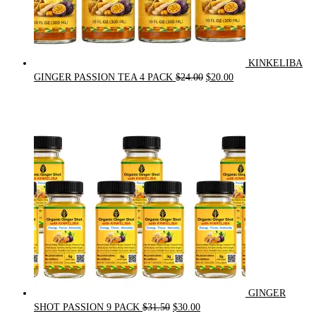
KINKELIBA
Original
Current
GINGER PASSION TEA 4 PACK
$
24.00
$
20.00
price
price
was:
is:
$24.00.
$20.00.
GINGER
Original
Current
SHOT PASSION 9 PACK
$
31.50
$
30.00