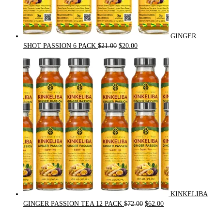
GINGER
Original
Current
SHOT PASSION 6 PACK
$
21.00
$
20.00
price
price
was:
is:
$21.00.
$20.00.
KINKELIBA
Original
Current
GINGER PASSION TEA 12 PACK
$
72.00
$
62.00
price
price