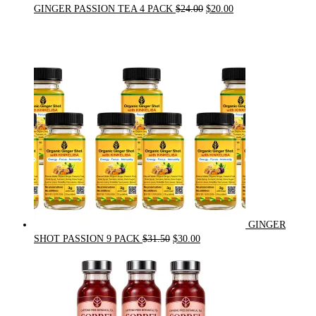
Original
Current
GINGER PASSION TEA 4 PACK
$
24.00
$
20.00
price
price
was:
is:
$24.00.
$20.00.
GINGER
Original
Current
SHOT PASSION 9 PACK
$
31.50
$
30.00
price
price
was:
is:
$31.50.
$30.00.