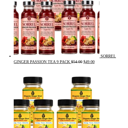
SORREL
Original
Current
GINGER PASSION TEA 9 PACK
$
54.00
$
49.00
price
price
was:
is:
$54.00.
$49.00.