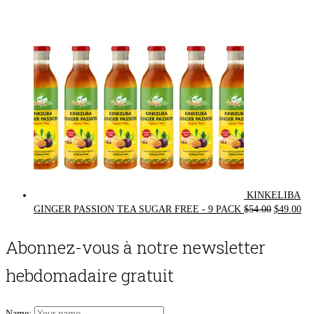
was:
is:
$72.00.
$62.00.
KINKELIBA
Original
Cur
GINGER PASSION TEA SUGAR FREE - 9 PACK
$
54.00
$
49.00
price
pri
was:
is:
Abonnez-vous à notre newsletter
$54.00.
$49
hebdomadaire gratuit
Name: