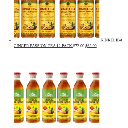
KINKELIBA
Original
Current
GINGER PASSION TEA 12 PACK
$
72.00
$
62.00
price
price
was:
is:
$72.00.
$62.00.