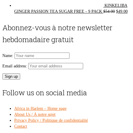
KINKELIBA
Original
Cur
GINGER PASSION TEA SUGAR FREE - 9 PACK
$
54.00
$
49.00
price
pri
was:
is:
Abonnez-vous à notre newsletter
$54.00.
$49
hebdomadaire gratuit
Name:
Email address:
Follow us on social media
Africa in Harlem – Home page
About Us / À notre sujet
Privacy Policy / Politique de confidentialité
Contact