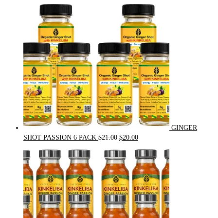
$54.00.
$49.00.
GINGER
Original
Current
SHOT PASSION 6 PACK
$
21.00
$
20.00
price
price
was:
is:
$21.00.
$20.00.