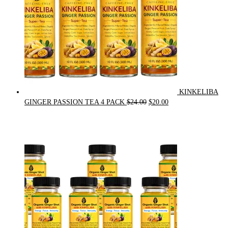
KINKELIBA
Original
Current
GINGER PASSION TEA 4 PACK
$
24.00
$
20.00
price
price
was:
is:
$24.00.
$20.00.