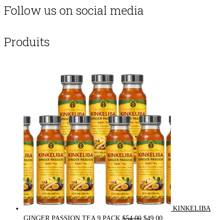
Follow us on social media
Produits
KINKELIBA
Original
Current
GINGER PASSION TEA 9 PACK
$
54.00
$
49.00