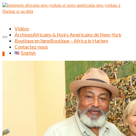
Vidéos
Archives
Africains & Noirs Américains de New-York
Boutique en ligne
Boutique – Africa in Harlem
Contactez-nous
English
0
Rechercher :