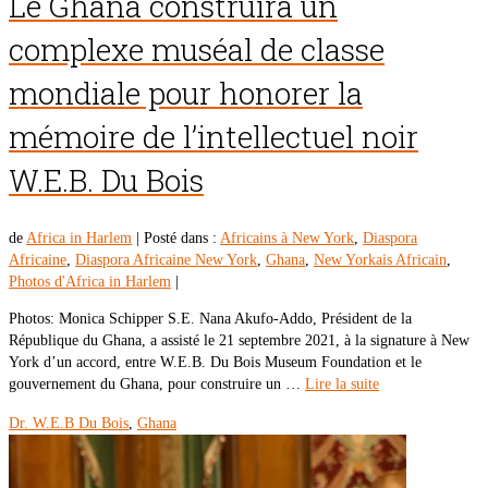
Le Ghana construira un
complexe muséal de classe
mondiale pour honorer la
mémoire de l’intellectuel noir
W.E.B. Du Bois
de
Africa in Harlem
|
Posté dans :
Africains à New York
,
Diaspora
Africaine
,
Diaspora Africaine New York
,
Ghana
,
New Yorkais Africain
,
Photos d'Africa in Harlem
|
Photos: Monica Schipper S.E. Nana Akufo-Addo, Président de la
République du Ghana, a assisté le 21 septembre 2021, à la signature à New
York d’un accord, entre W.E.B. Du Bois Museum Foundation et le
gouvernement du Ghana, pour construire un …
Lire la suite
Dr. W.E.B Du Bois
,
Ghana