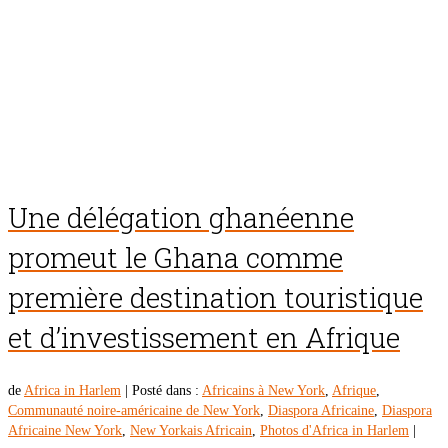
Une délégation ghanéenne
promeut le Ghana comme
première destination touristique
et d’investissement en Afrique
de
Africa in Harlem
|
Posté dans :
Africains à New York
,
Afrique
,
Communauté noire-américaine de New York
,
Diaspora Africaine
,
Diaspora
Africaine New York
,
New Yorkais Africain
,
Photos d'Africa in Harlem
|