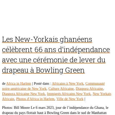
Les New-Yorkais ghanéens
célèbrent 66 ans d’indépendance
avec une cérémonie de lever du
drapeau à Bowling Green
de
Africa in Harlem
|
Posté dans :
Africains à New York
,
Communauté
noire-américaine de New York
,
Culture Africaine
,
Diaspora Africaine
,
Diaspora Africaine New York
,
Immigrés Africains New York
,
New Yorkais
Africain
,
Photos d'Africa in Harlem
,
Ville de New York
|
Photos: Bill Moore Le 6 mars 2023, jour de l’indépendance du Ghana, le
drapeau du pays flottait haut à Bowling Green dans le sud de Manhattan