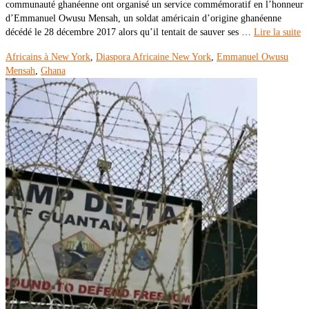
communauté ghanéenne ont organisé un service commémoratif en l’honneur
d’Emmanuel Owusu Mensah, un soldat américain d’origine ghanéenne
décédé le 28 décembre 2017 alors qu’il tentait de sauver ses …
Lire la suite
Africains à New York
,
Diaspora Africaine New York
,
Emmanuel Owusu
Mensah
,
Ghana