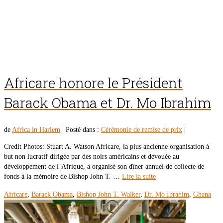
Africare honore le Président
Barack Obama et Dr. Mo Ibrahim
de
Africa in Harlem
|
Posté dans :
Cérémonie de remise de prix
|
Credit Photos: Stuart A. Watson Africare, la plus ancienne organisation à
but non lucratif dirigée par des noirs américains et dévouée au
développement de l’Afrique, a organisé son dîner annuel de collecte de
fonds à la mémoire de Bishop John T. …
Lire la suite
Africare
,
Barack Obama
,
Bishop John T. Walker
,
Dr. Mo Ibrahim
,
Ghana