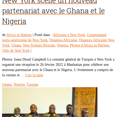
New York scelle un nouveau
partenariat avec le Ghana et le
Nigeria
de
Africa in Harlem
|
Posté dans :
Africains à New York
,
Communauté
noire-américaine de New York
,
Diaspora Africaine
,
Diaspora Africaine New
York
,
Ghana
,
New Yorkais Africain
,
Nigeria
,
Photos d'Africa in Harlem
,
Ville de New York
|
Photos: Isseu Diouf Campbell Le consulat général de Turquie à New York a
organisé une réception le 26 février 2022 à Manhattan pour célébrer son
nouveau partenariat avec le Ghana et le Nigeria. L’événement a compris de
la cuisine et …
Lire la suite
Ghana
,
Nigeria
,
Turquie