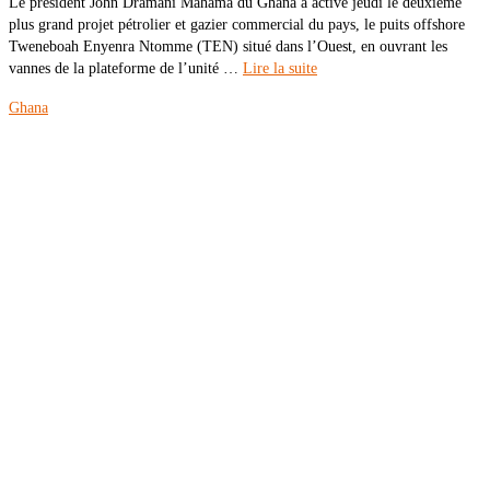
Le président John Dramani Mahama du Ghana a activé jeudi le deuxième
plus grand projet pétrolier et gazier commercial du pays, le puits offshore
Tweneboah Enyenra Ntomme (TEN) situé dans l’Ouest, en ouvrant les
vannes de la plateforme de l’unité …
Lire la suite
Ghana