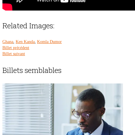
Related Images:
Ghana
,
Ken Kanda
,
Komla Dumor
Billet précédent
Billet suivant
Billets semblables