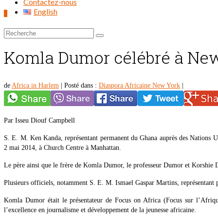
Contactez-nous
English
0
Rechercher :
Komla Dumor célébré à Ne
de
Africa in Harlem
|
Posté dans :
Diaspora Africaine New York
|
Par Isseu Diouf Campbell
S. E. M. Ken Kanda, représentant permanent du Ghana auprès des Nations U
2 mai 2014, à Church Centre à Manhattan.
Le père ainsi que le frère de Komla Dumor, le professeur Dumor et Korshie D
Plusieurs officiels, notamment S. E. M. Ismael Gaspar Martins, représentant 
Komla Dumor était le présentateur de Focus on Africa (Focus sur l’Afriq
l’excellence en journalisme et développement de la jeunesse africaine.