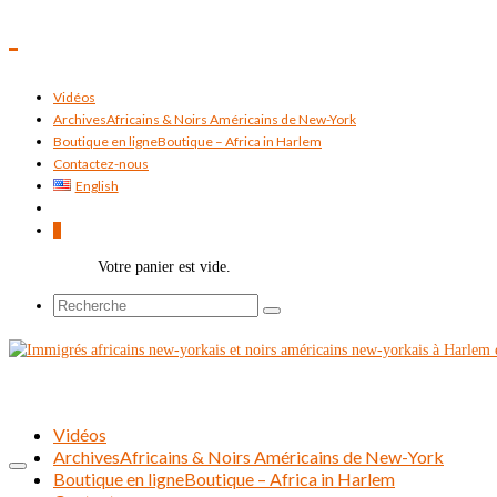
Vidéos
Archives
Africains & Noirs Américains de New-York
Boutique en ligne
Boutique – Africa in Harlem
Contactez-nous
English
0
Votre panier est vide.
Rechercher :
Vidéos
Archives
Africains & Noirs Américains de New-York
Boutique en ligne
Boutique – Africa in Harlem