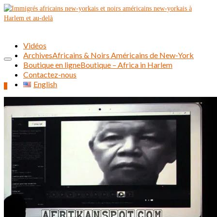
Vidéos
Archives
Africains & Noirs Américains de New-York
Boutique en ligne
Boutique – Africa in Harlem
Contactez-nous
English
0
Rechercher :