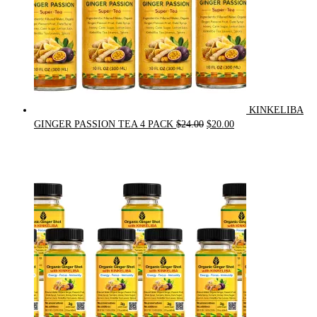
KINKELIBA
Original
Current
GINGER PASSION TEA 4 PACK
$
24.00
$
20.00
price
price
was:
is:
$24.00.
$20.00.