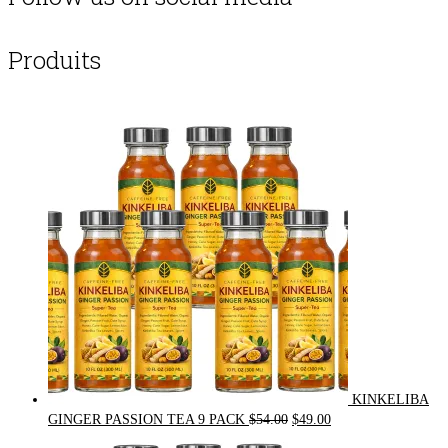
Produits
KINKELIBA
Original
Current
GINGER PASSION TEA 9 PACK
$
54.00
$
49.00
price
price