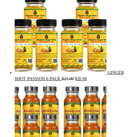
GINGER
Original
Current
SHOT PASSION 6 PACK
$
21.00
$
20.00
price
price
was:
is:
$21.00.
$20.00.