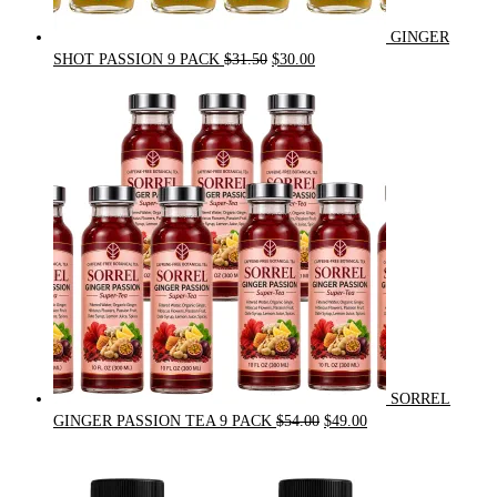
GINGER
Original
Current
SHOT PASSION 9 PACK
$
31.50
$
30.00
price
price
was:
is:
$31.50.
$30.00.
SORREL
Original
Current
GINGER PASSION TEA 9 PACK
$
54.00
$
49.00
price
price
was:
is:
$54.00.
$49.00.