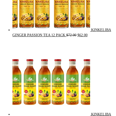
KINKELIBA
Original
Current
GINGER PASSION TEA 12 PACK
$
72.00
$
62.00
price
price
was:
is:
$72.00.
$62.00.
KINKELIBA