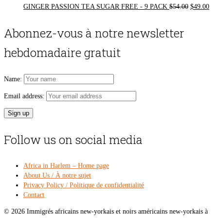
Original
Cur
GINGER PASSION TEA SUGAR FREE - 9 PACK
$
54.00
$
49.00
price
pri
was:
is:
Abonnez-vous à notre newsletter
$54.00.
$49
hebdomadaire gratuit
Name:
Email address:
Follow us on social media
Africa in Harlem – Home page
About Us / À notre sujet
Privacy Policy / Politique de confidentialité
Contact
© 2026 Immigrés africains new-yorkais et noirs américains new-yorkais à