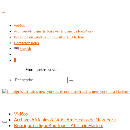
Vidéos
Archives
Africains & Noirs Américains de New-York
Boutique en ligne
Boutique – Africa in Harlem
Contactez-nous
English
0
Votre panier est vide.
Rechercher :
Vidéos
Archives
Africains & Noirs Américains de New-York
Boutique en ligne
Boutique – Africa in Harlem