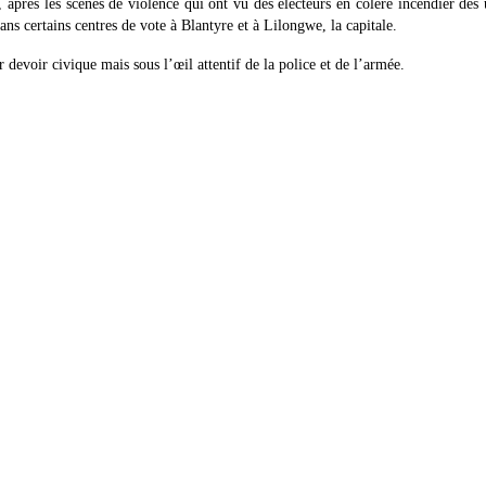
après les scènes de violence qui ont vu des électeurs en colère incendier des u
ans certains centres de vote à Blantyre et à Lilongwe, la capitale.
devoir civique mais sous l’œil attentif de la police et de l’armée.