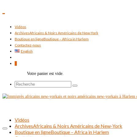
Vidéos
Archives
Africains & Noirs Américains de New-York
Boutique en ligne
Boutique – Africa in Harlem
Contactez-nous
English
0
Votre panier est vide.
Rechercher :
Vidéos
Archives
Africains & Noirs Américains de New-York
Boutique en ligne
Boutique – Africa in Harlem