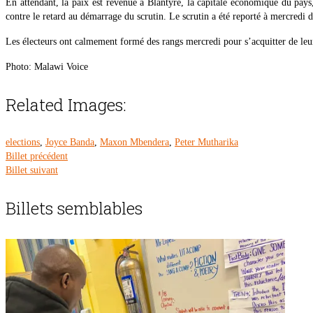
En attendant, la paix est revenue à Blantyre, la capitale économique du pays, 
contre le retard au démarrage du scrutin. Le scrutin a été reporté à mercredi d
Les électeurs ont calmement formé des rangs mercredi pour s’acquitter de leur 
Photo: Malawi Voice
Related Images:
elections
,
Joyce Banda
,
Maxon Mbendera
,
Peter Mutharika
Billet précédent
Billet suivant
Billets semblables