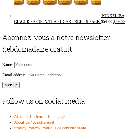
KINKELIBA
Original
Cur
GINGER PASSION TEA SUGAR FREE - 9 PACK
$
54.00
$
49.00
price
pri
was:
is:
Abonnez-vous à notre newsletter
$54.00.
$49
hebdomadaire gratuit
Name:
Email address:
Follow us on social media
Africa in Harlem – Home page
About Us / À notre sujet
Privacy Policy / Politique de confidentialité