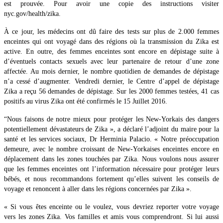
est prouvée. Pour avoir une copie des instructions visiter
nyc.gov/health/zika.
À ce jour, les médecins ont dû faire des tests sur plus de 2.000 femmes
enceintes qui ont voyagé dans des régions où la transmission du Zika est
active. En outre, des femmes enceintes sont encore en dépistage suite à
d’éventuels contacts sexuels avec leur partenaire de retour d’une zone
affectée. Au mois dernier, le nombre quotidien de demandes de dépistage
n’a cessé d’augmenter. Vendredi dernier, le Centre d’appel de dépistage
Zika a reçu 56 demandes de dépistage. Sur les 2000 femmes testées, 41 cas
positifs au virus Zika ont été confirmés le 15 Juillet 2016.
“Nous faisons de notre mieux pour protéger les New-Yorkais des dangers
potentiellement dévastateurs de Zika », a déclaré l’adjoint du maire pour la
santé et les services sociaux, Dr Herminia Palacio. « Notre préoccupation
demeure, avec le nombre croissant de New-Yorkaises enceintes encore en
déplacement dans les zones touchées par Zika. Nous voulons nous assurer
que les femmes enceintes ont l’information nécessaire pour protéger leurs
bébés, et nous recommandons fortement qu’elles suivent les conseils de
voyage et renoncent à aller dans les régions concernées par Zika ».
« Si vous êtes enceinte ou le voulez, vous devriez reporter votre voyage
vers les zones Zika. Vos familles et amis vous comprendront. Si lui aussi