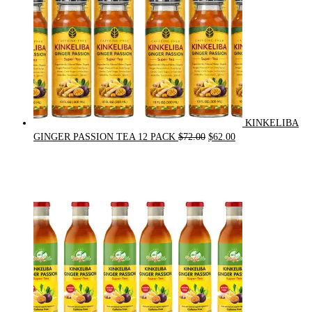
KINKELIBA
Original
Current
GINGER PASSION TEA 12 PACK
$
72.00
$
62.00
price
price
was:
is:
$72.00.
$62.00.