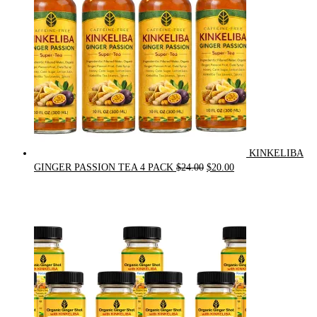
KINKELIBA
Original
Current
GINGER PASSION TEA 4 PACK
$
24.00
$
20.00
price
price
was:
is:
$24.00.
$20.00.