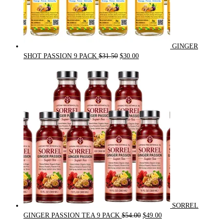
GINGER
Original
Current
SHOT PASSION 9 PACK
$
31.50
$
30.00
price
price
was:
is:
$31.50.
$30.00.
SORREL
Original
Current
GINGER PASSION TEA 9 PACK
$
54.00
$
49.00