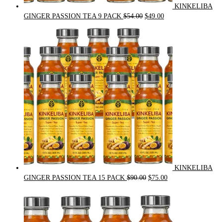
KINKELIBA
Original
Current
GINGER PASSION TEA 9 PACK
$
54.00
$
49.00
price
price
was:
is:
$54.00.
$49.00.
KINKELIBA
Original
Current
GINGER PASSION TEA 15 PACK
$
90.00
$
75.00
price
price
was:
is:
$90.00.
$75.00.