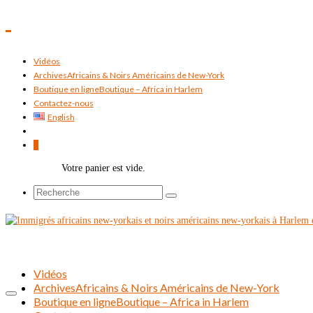
Vidéos
Archives
Africains & Noirs Américains de New-York
Boutique en ligne
Boutique – Africa in Harlem
Contactez-nous
English
0
Votre panier est vide.
Rechercher :
Vidéos
Archives
Africains & Noirs Américains de New-York
Boutique en ligne
Boutique – Africa in Harlem