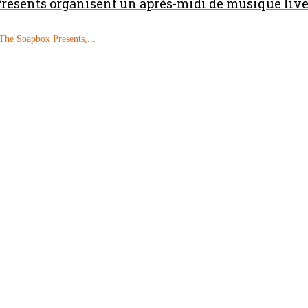
resents organisent un après-midi de musique live 
The Soapbox Presents,...