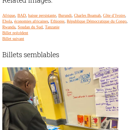
Related Images:
Afrique
,
BAD
,
baisse persistante
,
Burundi
,
Charles Boamah
,
Côte d’Ivoire
,
Ebola
,
économies africaines
,
Ethiopie
,
République Démocratique du Congo
,
Rwanda
,
Soudan du Sud
,
Tanzanie
Billet précédent
Billet suivant
Billets semblables