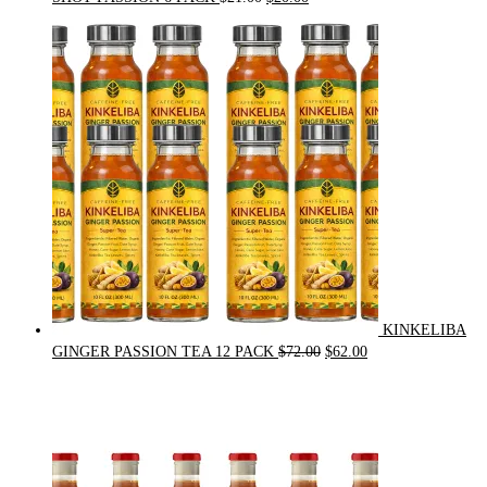
price
price
was:
is:
$21.00.
$20.00.
KINKELIBA
Original
Current
GINGER PASSION TEA 12 PACK
$
72.00
$
62.00
price
price
was:
is:
$72.00.
$62.00.