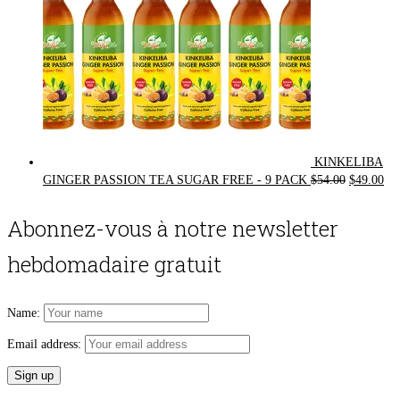
KINKELIBA
Original
Cur
GINGER PASSION TEA SUGAR FREE - 9 PACK
$
54.00
$
49.00
price
pri
was:
is:
Abonnez-vous à notre newsletter
$54.00.
$49
hebdomadaire gratuit
Name:
Email address: