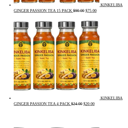
KINKELIBA
Original
Current
GINGER PASSION TEA 15 PACK
$
90.00
$
75.00
price
price
was:
is:
$90.00.
$75.00.
KINKELIBA
Original
Current
GINGER PASSION TEA 4 PACK
$
24.00
$
20.00
price
price
was:
is:
$24.00.
$20.00.