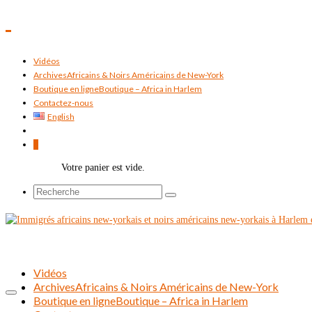
Vidéos
Archives
Africains & Noirs Américains de New-York
Boutique en ligne
Boutique – Africa in Harlem
Contactez-nous
English
0
Votre panier est vide.
Rechercher :
Vidéos
Archives
Africains & Noirs Américains de New-York
Boutique en ligne
Boutique – Africa in Harlem