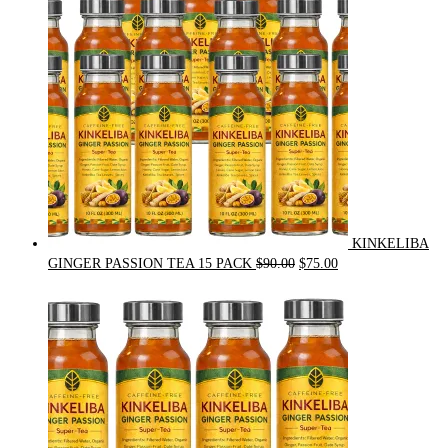
KINKELIBA
Original
Current
GINGER PASSION TEA 15 PACK
$
90.00
$
75.00
price
price
was:
is:
$90.00.
$75.00.