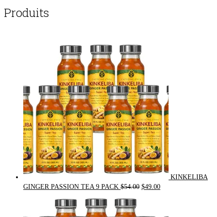
Produits
KINKELIBA
Original
Current
GINGER PASSION TEA 9 PACK
$
54.00
$
49.00
price
price
was:
is:
$54.00.
$49.00.