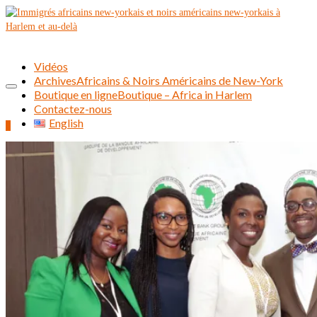
Vidéos
Archives
Africains & Noirs Américains de New-York
Boutique en ligne
Boutique – Africa in Harlem
Contactez-nous
English
0
Rechercher :