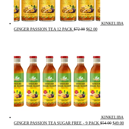
KINKELIBA
Original
Current
GINGER PASSION TEA 12 PACK
$
72.00
$
62.00
price
price
was:
is:
$72.00.
$62.00.
KINKELIBA
Original
Cur
GINGER PASSION TEA SUGAR FREE - 9 PACK
$
54.00
$
49.00
price
pri