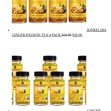
KINKELIBA
Original
Current
GINGER PASSION TEA 4 PACK
$
24.00
$
20.00
price
price
was:
is:
$24.00.
$20.00.
GINGER