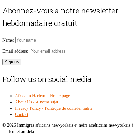
was:
is:
Abonnez-vous à notre newsletter
$54.00.
$49
hebdomadaire gratuit
Name:
Email address:
Follow us on social media
Africa in Harlem – Home page
About Us / À notre sujet
Privacy Policy / Politique de confidentialité
Contact
© 2026 Immigrés africains new-yorkais et noirs américains new-yorkais à
Harlem et au-delà