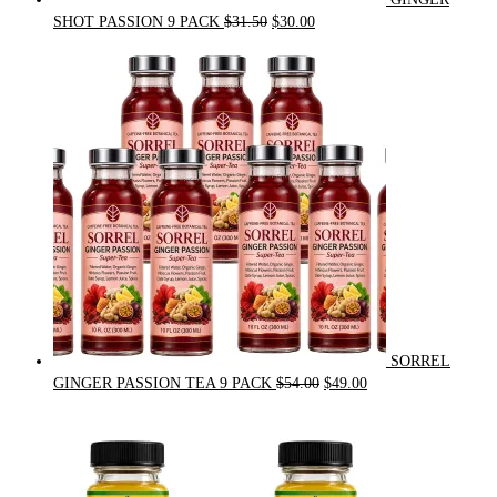
Original
Current
SHOT PASSION 9 PACK
$
31.50
$
30.00
price
price
was:
is:
$31.50.
$30.00.
SORREL
Original
Current
GINGER PASSION TEA 9 PACK
$
54.00
$
49.00
price
price
was:
is:
$54.00.
$49.00.