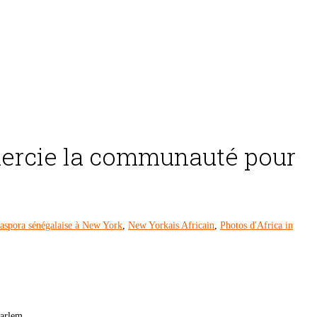
mercie la communauté pour
aspora sénégalaise à New York
,
New Yorkais Africain
,
Photos d'Africa in
Harlem.