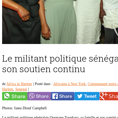
Le militant politique sén
son soutien continu
de
Africa in Harlem
|
Posté dans :
Africains à New York
,
Communauté noire-
Harlem
,
Senegal
|
Photos: Isseu Diouf Campbell
Le militant politique sénégalais Ousmane Tounkara, sa famille et son comité 