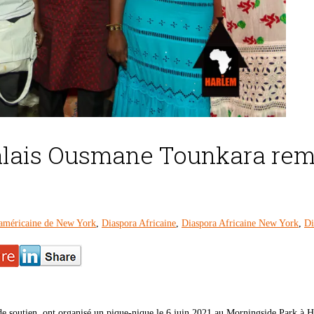
égalais Ousmane Tounkara re
américaine de New York
,
Diaspora Africaine
,
Diaspora Africaine New York
,
Di
de soutien, ont organisé un pique-nique le 6 juin 2021 au Morningside Park à 