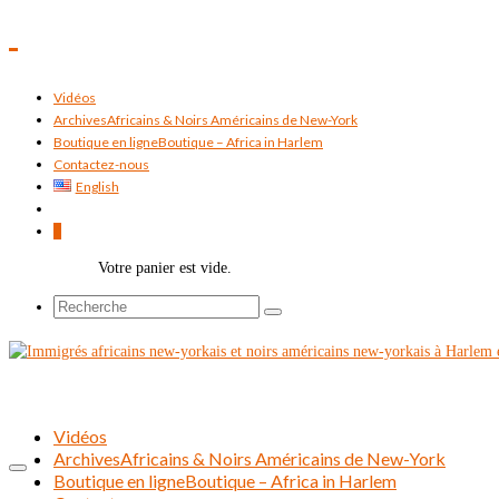
Vidéos
Archives
Africains & Noirs Américains de New-York
Boutique en ligne
Boutique – Africa in Harlem
Contactez-nous
English
0
Votre panier est vide.
Rechercher :
Vidéos
Archives
Africains & Noirs Américains de New-York
Boutique en ligne
Boutique – Africa in Harlem