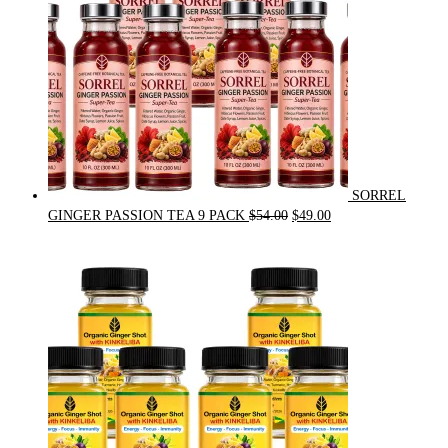
SORREL
Original
Current
GINGER PASSION TEA 9 PACK
$
54.00
$
49.00
price
price
was:
is:
$54.00.
$49.00.