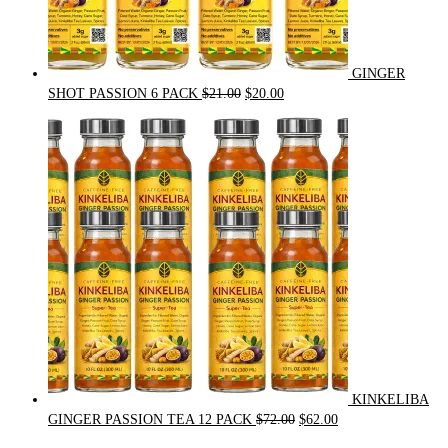
GINGER
Original
Current
SHOT PASSION 6 PACK
$
21.00
$
20.00
price
price
was:
is:
$21.00.
$20.00.
KINKELIBA
Original
Current
GINGER PASSION TEA 12 PACK
$
72.00
$
62.00
price
price