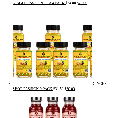
Original
Current
GINGER PASSION TEA 4 PACK
$
24.00
$
20.00
price
price
was:
is:
$24.00.
$20.00.
GINGER
Original
Current
SHOT PASSION 9 PACK
$
31.50
$
30.00
price
price
was:
is:
$31.50.
$30.00.