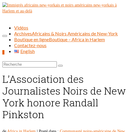
Vidéos
Archives
Africains & Noirs Américains de New-York
Boutique en ligne
Boutique – Africa in Harlem
Contactez-nous
English
0
Rechercher :
L’Association des
Journalistes Noirs de New
York honore Randall
Pinkston
de
Africa in Harlem
|
Posté dans :
Communauté noire-américaine de New