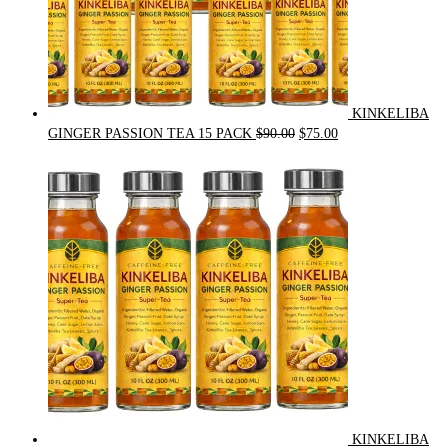
KINKELIBA
Original
Current
GINGER PASSION TEA 15 PACK
$
90.00
$
75.00
price
price
was:
is:
$90.00.
$75.00.
KINKELIBA