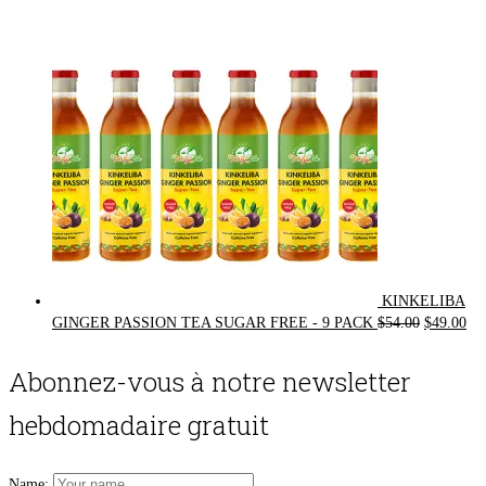
was:
is:
$72.00.
$62.00.
KINKELIBA
Original
Cur
GINGER PASSION TEA SUGAR FREE - 9 PACK
$
54.00
$
49.00
price
pri
was:
is:
Abonnez-vous à notre newsletter
$54.00.
$49
hebdomadaire gratuit
Name: