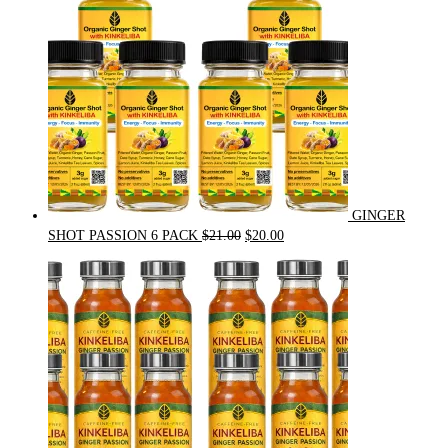
GINGER
Original
Current
SHOT PASSION 6 PACK
$
21.00
$
20.00
price
price
was:
is:
$21.00.
$20.00.