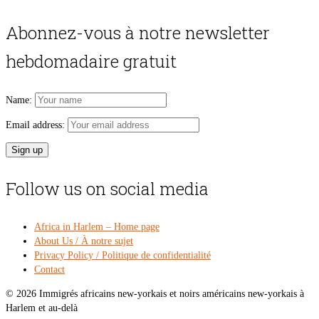
price
pri
was:
is:
Abonnez-vous à notre newsletter
$54.00.
$49
hebdomadaire gratuit
Name:
Email address:
Follow us on social media
Africa in Harlem – Home page
About Us / À notre sujet
Privacy Policy / Politique de confidentialité
Contact
© 2026 Immigrés africains new-yorkais et noirs américains new-yorkais à
Harlem et au-delà