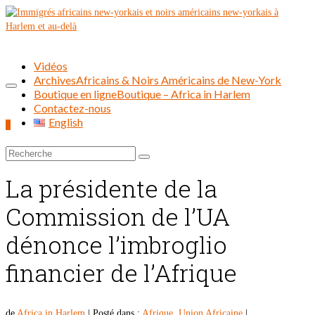
Vidéos
Archives
Africains & Noirs Américains de New-York
Boutique en ligne
Boutique – Africa in Harlem
Contactez-nous
English
0
Rechercher :
La présidente de la
Commission de l’UA
dénonce l’imbroglio
financier de l’Afrique
de
Africa in Harlem
|
Posté dans :
Afrique
,
Union Africaine
|