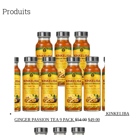
Produits
KINKELIBA
Original
Current
GINGER PASSION TEA 9 PACK
$
54.00
$
49.00
price
price
was:
is: