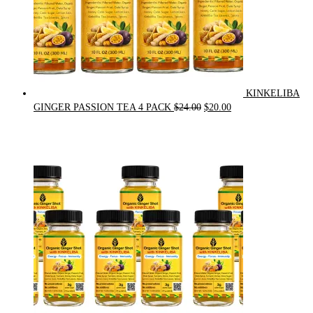
KINKELIBA
Original
Current
GINGER PASSION TEA 4 PACK
$
24.00
$
20.00
price
price
was:
is:
$24.00.
$20.00.