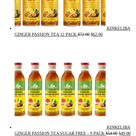
KINKELIBA
Original
Current
GINGER PASSION TEA 12 PACK
$
72.00
$
62.00
price
price
was:
is:
$72.00.
$62.00.
KINKELIBA
Original
Cur
GINGER PASSION TEA SUGAR FREE - 9 PACK
$
54.00
$
49.00