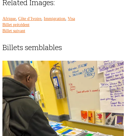
Related Images:
Afrique
,
Côte d’Ivoire
,
Immigration
,
Visa
Billet précédent
Billet suivant
Billets semblables