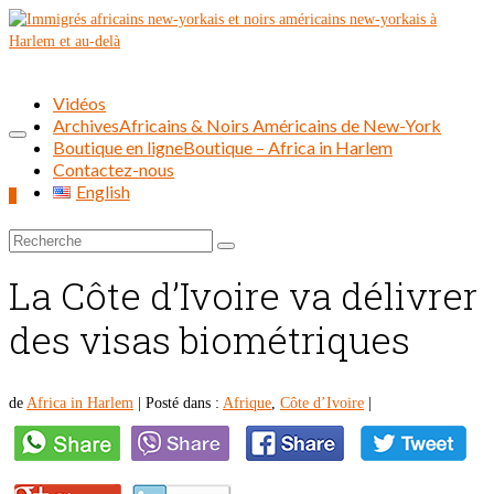
Vidéos
Archives
Africains & Noirs Américains de New-York
Boutique en ligne
Boutique – Africa in Harlem
Contactez-nous
English
0
Rechercher :
La Côte d’Ivoire va délivrer
des visas biométriques
de
Africa in Harlem
|
Posté dans :
Afrique
,
Côte d’Ivoire
|