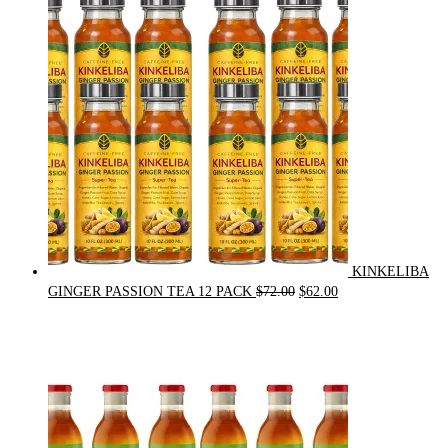
was:
is:
$21.00.
$20.00.
KINKELIBA
Original
Current
GINGER PASSION TEA 12 PACK
$
72.00
$
62.00
price
price
was:
is:
$72.00.
$62.00.