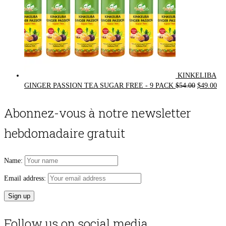
KINKELIBA
Original
Cur
GINGER PASSION TEA SUGAR FREE - 9 PACK
$
54.00
$
49.00
price
pri
was:
is:
Abonnez-vous à notre newsletter
$54.00.
$49
hebdomadaire gratuit
Name:
Email address:
Follow us on social media