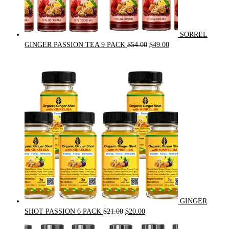
SORREL
Original
Current
GINGER PASSION TEA 9 PACK
$
54.00
$
49.00
price
price
was:
is:
$54.00.
$49.00.
GINGER
Original
Current
SHOT PASSION 6 PACK
$
21.00
$
20.00
price
price