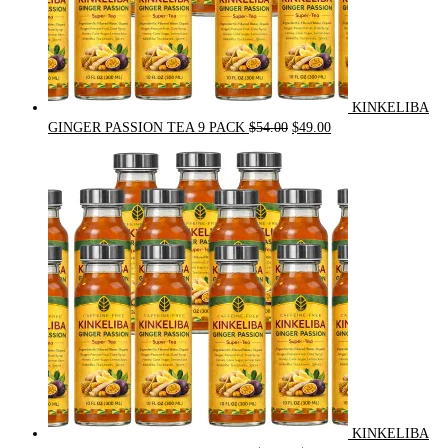
KINKELIBA
Original
Current
GINGER PASSION TEA 9 PACK
$
54.00
$
49.00
price
price
was:
is:
$54.00.
$49.00.
KINKELIBA