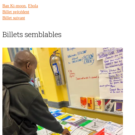
Ban Ki-moon
,
Ebola
Billet précédent
Billet suivant
Billets semblables