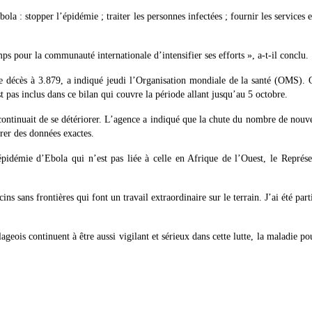
la : stopper l’épidémie ; traiter les personnes infectées ; fournir les services e
mps pour la communauté internationale d’intensifier ses efforts », a-t-il conclu.
 décès à 3.879, a indiqué jeudi l’Organisation mondiale de la santé (OMS). Out
t pas inclus dans ce bilan qui couvre la période allant jusqu’au 5 octobre.
ontinuait de se détériorer. L’agence a indiqué que la chute du nombre de nouve
trer des données exactes.
émie d’Ebola qui n’est pas liée à celle en Afrique de l’Ouest, le Représent
cins sans frontières qui font un travail extraordinaire sur le terrain. J’ai été 
ageois continuent à être aussi vigilant et sérieux dans cette lutte, la maladie po