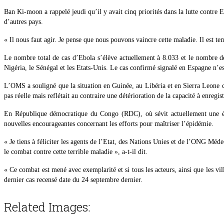
Ban Ki-moon a rappelé jeudi qu’il y avait cinq priorités dans la lutte contre Ebo
d’autres pays.
« Il nous faut agir. Je pense que nous pouvons vaincre cette maladie. Il est te
Le nombre total de cas d’Ebola s’élève actuellement à 8.033 et le nombre de
Nigéria, le Sénégal et les Etats-Unis. Le cas confirmé signalé en Espagne n’es
L’OMS a souligné que la situation en Guinée, au Libéria et en Sierra Leone c
pas réelle mais reflétait au contraire une détérioration de la capacité à enregis
En République démocratique du Congo (RDC), où sévit actuellement une épid
nouvelles encourageantes concernant les efforts pour maîtriser l’épidémie.
« Je tiens à féliciter les agents de l’Etat, des Nations Unies et de l’ONG Méde
le combat contre cette terrible maladie », a-t-il dit.
« Ce combat est mené avec exemplarité et si tous les acteurs, ainsi que les vill
dernier cas recensé date du 24 septembre dernier.
Related Images: