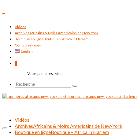
Vidéos
Archives
Africains & Noirs Américains de New-York
Boutique en ligne
Boutique – Africa in Harlem
Contactez-nous
English
0
Votre panier est vide.
Rechercher :
Vidéos
Archives
Africains & Noirs Américains de New-York
Boutique en ligne
Boutique – Africa in Harlem