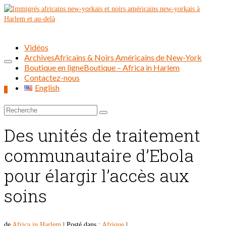
Vidéos
Archives
Africains & Noirs Américains de New-York
Boutique en ligne
Boutique – Africa in Harlem
Contactez-nous
English
0
Rechercher :
Des unités de traitement
communautaire d’Ebola
pour élargir l’accès aux
soins
de
Africa in Harlem
|
Posté dans :
Afrique
|