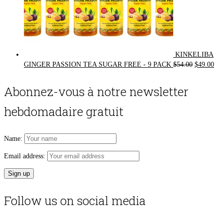
KINKELIBA
Original
Cur
GINGER PASSION TEA SUGAR FREE - 9 PACK
$
54.00
$
49.00
price
pri
was:
is:
Abonnez-vous à notre newsletter
$54.00.
$49
hebdomadaire gratuit
Name:
Email address:
Follow us on social media