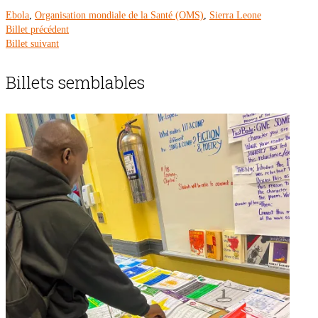
Ebola
,
Organisation mondiale de la Santé (OMS)
,
Sierra Leone
Billet précédent
Billet suivant
Billets semblables