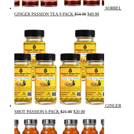
SORREL
Original
Current
GINGER PASSION TEA 9 PACK
$
54.00
$
49.00
price
price
was:
is:
$54.00.
$49.00.
GINGER
Original
Current
SHOT PASSION 6 PACK
$
21.00
$
20.00
price
price
was:
is:
$21.00.
$20.00.