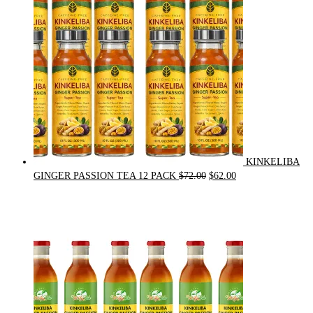
KINKELIBA
Original
Current
GINGER PASSION TEA 12 PACK
$
72.00
$
62.00
price
price
was:
is:
$72.00.
$62.00.