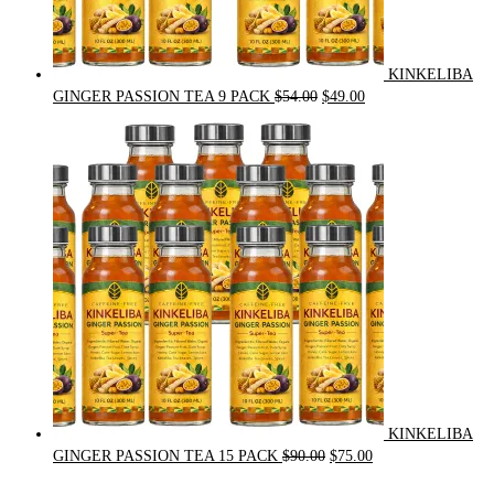
KINKELIBA
Original
Current
GINGER PASSION TEA 9 PACK
$
54.00
$
49.00
price
price
was:
is:
$54.00.
$49.00.
KINKELIBA
Original
Current
GINGER PASSION TEA 15 PACK
$
90.00
$
75.00
price
price