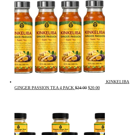
was:
is:
$90.00.
$75.00.
KINKELIBA
Original
Current
GINGER PASSION TEA 4 PACK
$
24.00
$
20.00
price
price
was:
is:
$24.00.
$20.00.