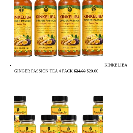
KINKELIBA
Original
Current
GINGER PASSION TEA 4 PACK
$
24.00
$
20.00
price
price
was:
is:
$24.00.
$20.00.