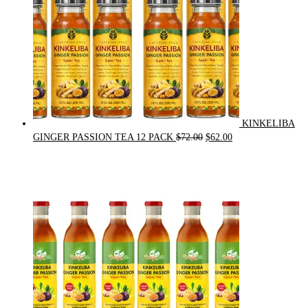
KINKELIBA
Original
Current
GINGER PASSION TEA 12 PACK
$
72.00
$
62.00
price
price
was:
is:
$72.00.
$62.00.