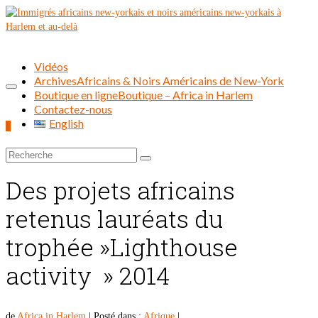
Vidéos
Archives
Africains & Noirs Américains de New-York
Boutique en ligne
Boutique – Africa in Harlem
Contactez-nous
English
0
Rechercher :
Des projets africains
retenus lauréats du
trophée »Lighthouse
activity » 2014
de
Africa in Harlem
|
Posté dans :
Afrique
|