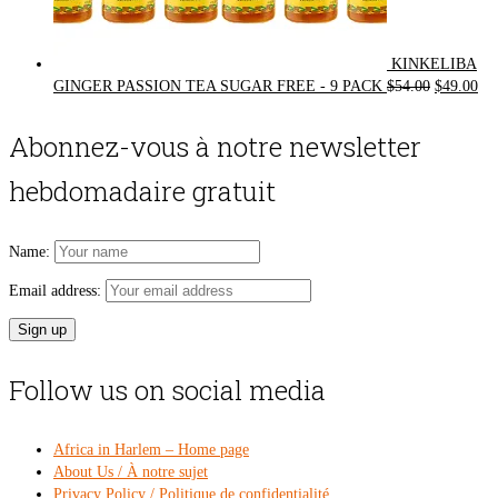
KINKELIBA
Original
Cur
GINGER PASSION TEA SUGAR FREE - 9 PACK
$
54.00
$
49.00
price
pri
was:
is:
Abonnez-vous à notre newsletter
$54.00.
$49
hebdomadaire gratuit
Name:
Email address:
Follow us on social media
Africa in Harlem – Home page
About Us / À notre sujet
Privacy Policy / Politique de confidentialité