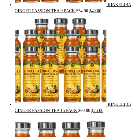
KINKELIBA
Original
Current
GINGER PASSION TEA 9 PACK
$
54.00
$
49.00
price
price
was:
is:
$54.00.
$49.00.
KINKELIBA
Original
Current
GINGER PASSION TEA 15 PACK
$
90.00
$
75.00
price
price
was:
is:
$90.00.
$75.00.