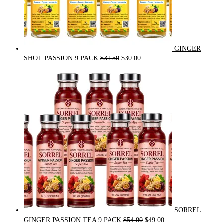
GINGER
Original
Current
SHOT PASSION 9 PACK
$
31.50
$
30.00
price
price
was:
is:
$31.50.
$30.00.
SORREL
Original
Current
GINGER PASSION TEA 9 PACK
$
54.00
$
49.00