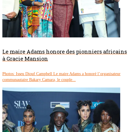
Le maire Adams honore des pionniers africains
à Gracie Mansion
Photos: Isseu Diouf Campbell Le maire Adams a honoré l’organisateur
communautaire Bakary Camara, le couple...