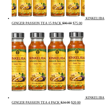
KINKELIBA
Original
Current
GINGER PASSION TEA 15 PACK
$
90.00
$
75.00
price
price
was:
is:
$90.00.
$75.00.
KINKELIBA
Original
Current
GINGER PASSION TEA 4 PACK
$
24.00
$
20.00
price
price