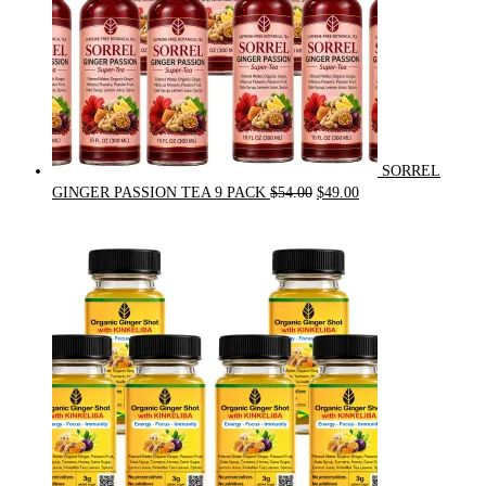
SORREL
Original
Current
GINGER PASSION TEA 9 PACK
$
54.00
$
49.00
price
price
was:
is:
$54.00.
$49.00.