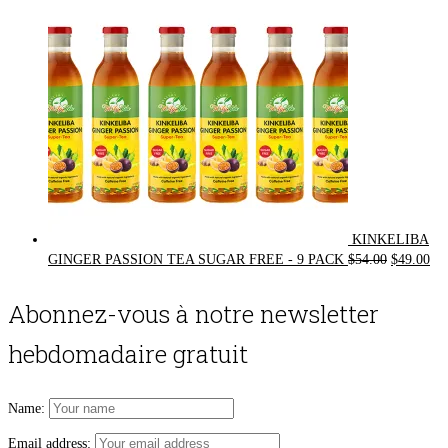
KINKELIBA
Original
Cur
GINGER PASSION TEA SUGAR FREE - 9 PACK
$
54.00
$
49.00
price
pri
was:
is:
Abonnez-vous à notre newsletter
$54.00.
$49
hebdomadaire gratuit
Name:
Email address: