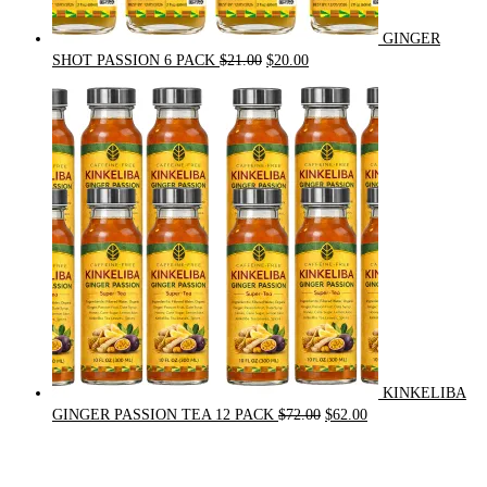
GINGER
Original
Current
SHOT PASSION 6 PACK
$
21.00
$
20.00
price
price
was:
is:
$21.00.
$20.00.
KINKELIBA
Original
Current
GINGER PASSION TEA 12 PACK
$
72.00
$
62.00
price
price
was:
is:
$72.00.
$62.00.