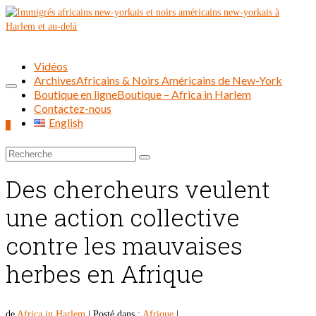
Vidéos
Archives
Africains & Noirs Américains de New-York
Boutique en ligne
Boutique – Africa in Harlem
Contactez-nous
English
0
Rechercher :
Des chercheurs veulent
une action collective
contre les mauvaises
herbes en Afrique
de
Africa in Harlem
|
Posté dans :
Afrique
|