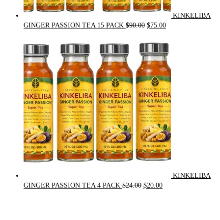
KINKELIBA
Original
Current
GINGER PASSION TEA 15 PACK
$
90.00
$
75.00
price
price
was:
is:
$90.00.
$75.00.
KINKELIBA
Original
Current
GINGER PASSION TEA 4 PACK
$
24.00
$
20.00
price
price
was:
is:
$24.00.
$20.00.