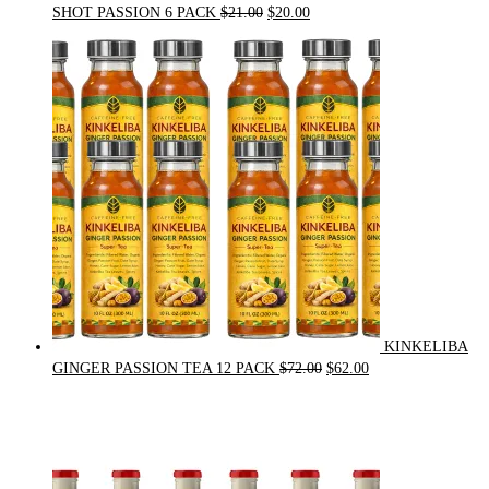
Original
Current
SHOT PASSION 6 PACK
$
21.00
$
20.00
price
price
was:
is:
$21.00.
$20.00.
KINKELIBA
Original
Current
GINGER PASSION TEA 12 PACK
$
72.00
$
62.00
price
price
was:
is:
$72.00.
$62.00.