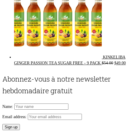
KINKELIBA
Original
Cur
GINGER PASSION TEA SUGAR FREE - 9 PACK
$
54.00
$
49.00
price
pri
was:
is:
Abonnez-vous à notre newsletter
$54.00.
$49
hebdomadaire gratuit
Name:
Email address: