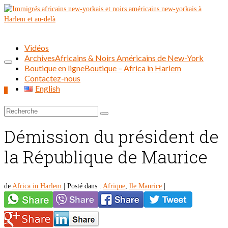
Vidéos
Archives
Africains & Noirs Américains de New-York
Boutique en ligne
Boutique – Africa in Harlem
Contactez-nous
English
0
Rechercher :
Démission du président de
la République de Maurice
de
Africa in Harlem
|
Posté dans :
Afrique
,
lle Maurice
|