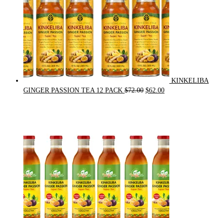
KINKELIBA
Original
Current
GINGER PASSION TEA 12 PACK
$
72.00
$
62.00
price
price
was:
is:
$72.00.
$62.00.