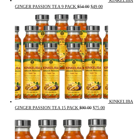
KINKELIBA
Original
Current
GINGER PASSION TEA 9 PACK
$
54.00
$
49.00
price
price
was:
is:
$54.00.
$49.00.
KINKELIBA
Original
Current
GINGER PASSION TEA 15 PACK
$
90.00
$
75.00
price
price
was:
is:
$90.00.
$75.00.