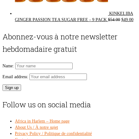
KINKELIBA
Original
Cur
GINGER PASSION TEA SUGAR FREE - 9 PACK
$
54.00
$
49.00
price
pri
was:
is:
Abonnez-vous à notre newsletter
$54.00.
$49
hebdomadaire gratuit
Name:
Email address:
Follow us on social media
Africa in Harlem – Home page
About Us / À notre sujet
Privacy Policy / Politique de confidentialité