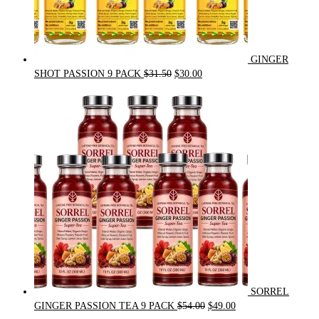
GINGER
Original
Current
SHOT PASSION 9 PACK
$
31.50
$
30.00
price
price
was:
is:
$31.50.
$30.00.
SORREL
Original
Current
GINGER PASSION TEA 9 PACK
$
54.00
$
49.00