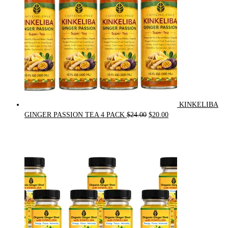
KINKELIBA
Original
Current
GINGER PASSION TEA 4 PACK
$
24.00
$
20.00
price
price
was:
is:
$24.00.
$20.00.