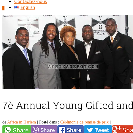
Contactez-nous
English
0
Rechercher :
7è Annual Young Gifted and
de
Africa in Harlem
|
Posté dans :
Cérémonie de remise de prix
|