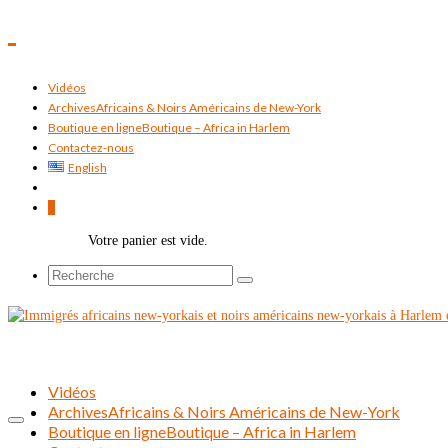
Vidéos
Archives
Africains & Noirs Américains de New-York
Boutique en ligne
Boutique – Africa in Harlem
Contactez-nous
English
0
Votre panier est vide.
Rechercher :
Vidéos
Archives
Africains & Noirs Américains de New-York
Boutique en ligne
Boutique – Africa in Harlem