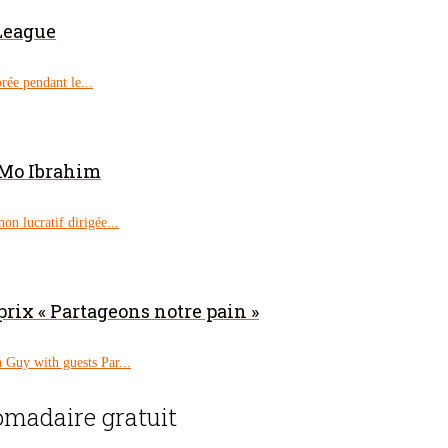
League
rée pendant le...
. Mo Ibrahim
on lucratif dirigée...
rix « Partageons notre pain »
 Guy with guests Par...
madaire gratuit