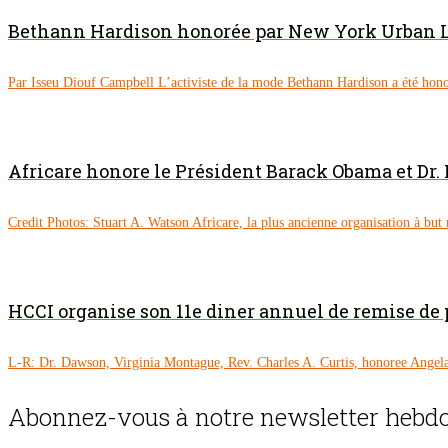
Bethann Hardison honorée par New York Urban 
Par Isseu Diouf Campbell L’activiste de la mode Bethann Hardison a été hono
Africare honore le Président Barack Obama et Dr
Credit Photos: Stuart A. Watson Africare, la plus ancienne organisation à but n
HCCI organise son 11e diner annuel de remise de p
L-R: Dr. Dawson, Virginia Montague, Rev. Charles A. Curtis, honoree Angela
Abonnez-vous à notre newsletter hebdo