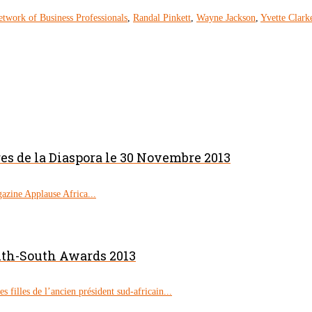
twork of Business Professionals
,
Randal Pinkett
,
Wayne Jackson
,
Yvette Clark
s de la Diaspora le 30 Novembre 2013
azine Applause Africa...
uth-South Awards 2013
filles de l’ancien président sud-africain...