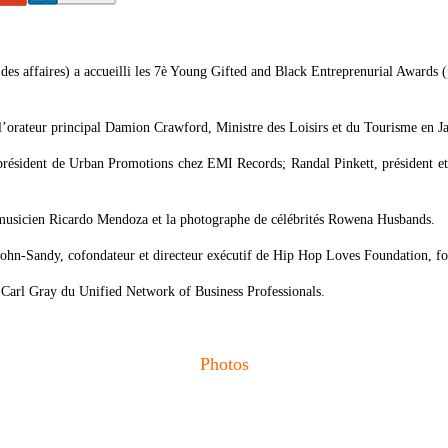
des affaires) a accueilli les 7è Young Gifted and Black Entreprenurial Awards (
l’orateur principal Damion Crawford, Ministre des Loisirs et du Tourisme en J
résident de Urban Promotions chez EMI Records; Randal Pinkett, président et d
musicien Ricardo Mendoza et la photographe de célébrités Rowena Husbands.
ohn-Sandy, cofondateur et directeur exécutif de Hip Hop Loves Foundation, fon
 Carl Gray du Unified Network of Business Professionals.
Photos