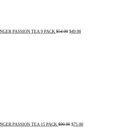
NGER PASSION TEA 9 PACK
$
54.00
$
49.00
Original
Current
price
price
was:
is:
$90.00.
$75.00.
NGER PASSION TEA 15 PACK
$
90.00
$
75.00
Original
Current