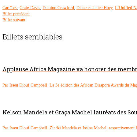
Caraïbes
,
Craig Davis
,
Damion Crawford
,
Diane et Janice Huey
,
L’Unified Ne
Billet précédent
Billet suivant
Billets semblables
Applause Africa Magazine va honorer des membre
Par Isseu Diouf Campbell La 3e édition des African Diaspora Awards du Mag
Nelson Mandela et Graça Machel lauréats des So
Par Isseu Diouf Campbell Zindzi Mandela et Josina Machel, respectivement les 