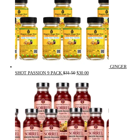
GINGER
Original
Current
SHOT PASSION 9 PACK
$
31.50
$
30.00
price
price
was:
is:
$31.50.
$30.00.