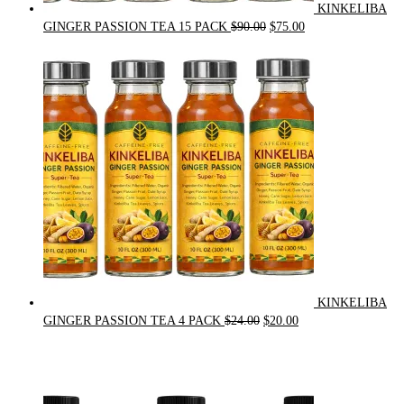
KINKELIBA
Original
Current
GINGER PASSION TEA 15 PACK
$
90.00
$
75.00
price
price
was:
is:
$90.00.
$75.00.
KINKELIBA
Original
Current
GINGER PASSION TEA 4 PACK
$
24.00
$
20.00
price
price
was:
is:
$24.00.
$20.00.