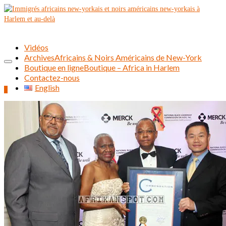
Vidéos
Archives
Africains & Noirs Américains de New-York
Boutique en ligne
Boutique – Africa in Harlem
Contactez-nous
English
0
Rechercher :