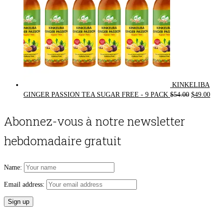
KINKELIBA
Original
Cur
GINGER PASSION TEA SUGAR FREE - 9 PACK
$
54.00
$
49.00
price
pri
was:
is:
Abonnez-vous à notre newsletter
$54.00.
$49
hebdomadaire gratuit
Name:
Email address: