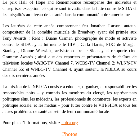
Le prix Hall of Hope and Remembrance récompense des individus et
entreprises exceptionnels qui se sont investis dans la lutte contre le SIDA et
les inégalités au niveau de la santé dans la communauté noire américaine.
Les lauréats de cette année comprennent feu Jonathan Larson, auteur-
compositeur de la comédie musicale de Broadway ayant été primée aux
Tony Awards : Rent ; Duane Cramer, photographe de mode et activiste
contre le SIDA ayant lui-même le HIV ; Carla Harris, PDG de Morgan
Stanley ; Dionne Warwick, activiste contre le Sida ayant remporté cinq
Grammy Awards ; ainsi que des reporters et présentateurs de chaînes de
télévision locales WABC-TV Channel 7, WCBS-TV Channel 2; WLNY-TV
Channel 55; et WNBC-TV Channel 4, ayant soutenu la NBLCA au cours
des dix dernières années.
La mission de la NBLCA consiste à éduquer, organiser, et responsabiliser les
responsables noirs – y compris les membres du clergé, les représentants
politiques élus, les médecins, les professionnels du commerce, les experts en
politique sociale, et les médias – pour lutter contre le VIH/SIDA et tous les
autres problèmes de santé au sein de leur communauté locale.
Pour plus d’informations, visitez
nblca.org
.
Photos