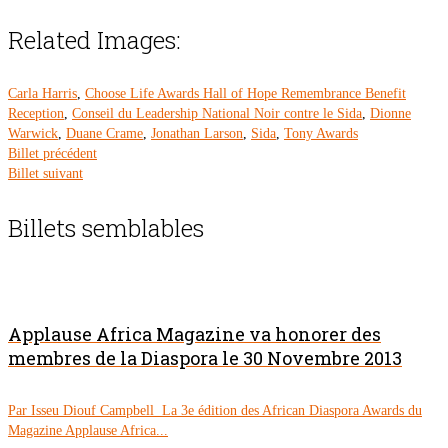
Related Images:
Carla Harris
,
Choose Life Awards Hall of Hope Remembrance Benefit
Reception
,
Conseil du Leadership National Noir contre le Sida
,
Dionne
Warwick
,
Duane Crame
,
Jonathan Larson
,
Sida
,
Tony Awards
Billet précédent
Billet suivant
Billets semblables
Applause Africa Magazine va honorer des
membres de la Diaspora le 30 Novembre 2013
Par Isseu Diouf Campbell La 3e édition des African Diaspora Awards du
Magazine Applause Africa...