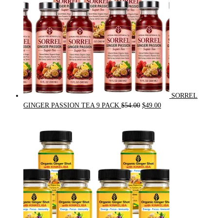
SORREL
Original
Current
GINGER PASSION TEA 9 PACK
$
54.00
$
49.00
price
price
was:
is:
$54.00.
$49.00.