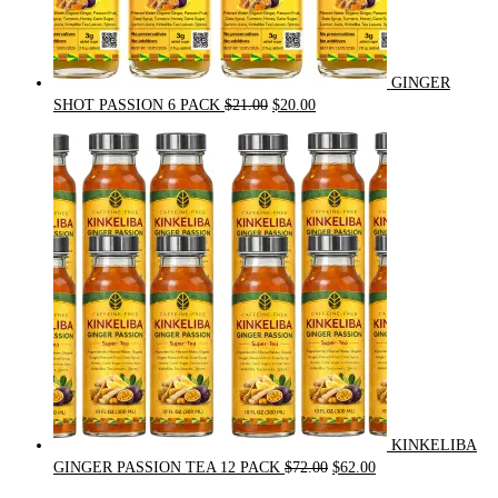
GINGER
Original
Current
SHOT PASSION 6 PACK
$
21.00
$
20.00
price
price
was:
is:
$21.00.
$20.00.
KINKELIBA
Original
Current
GINGER PASSION TEA 12 PACK
$
72.00
$
62.00
price
price