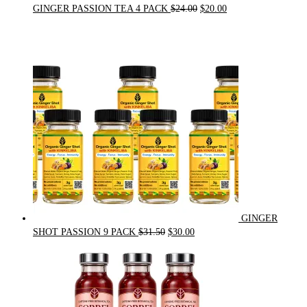
Original
Current
GINGER PASSION TEA 4 PACK
$
24.00
$
20.00
price
price
was:
is:
$24.00.
$20.00.
GINGER
Original
Current
SHOT PASSION 9 PACK
$
31.50
$
30.00
price
price
was:
is:
$31.50.
$30.00.