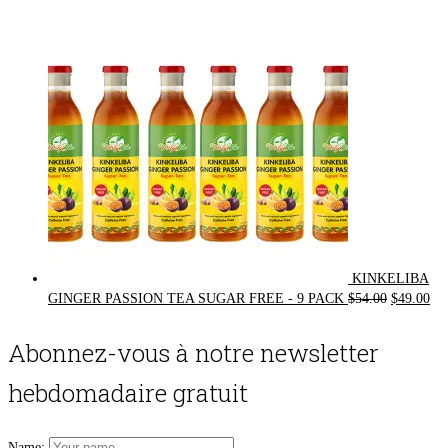
was:
is:
$72.00.
$62.00.
KINKELIBA
Original
Cur
GINGER PASSION TEA SUGAR FREE - 9 PACK
$
54.00
$
49.00
price
pri
was:
is:
Abonnez-vous à notre newsletter
$54.00.
$49
hebdomadaire gratuit
Name: