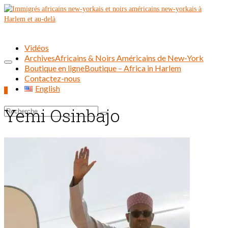
Vidéos
Archives
Africains & Noirs Américains de New-York
Boutique en ligne
Boutique – Africa in Harlem
Contactez-nous
English
0
Yemi Osinbajo
Rechercher :