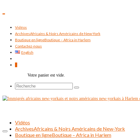
Vidéos
Archives
Africains & Noirs Américains de New-York
Boutique en ligne
Boutique – Africa in Harlem
Contactez-nous
English
0
Votre panier est vide.
Rechercher :
Vidéos
Archives
Africains & Noirs Américains de New-York
Boutique en ligne
Boutique – Africa in Harlem