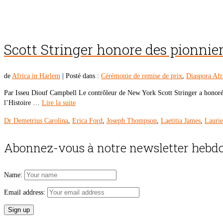
Scott Stringer honore des pionnie
de
Africa in Harlem
|
Posté dans :
Cérémonie de remise de prix
,
Diaspora Af
Par Isseu Diouf Campbell Le contrôleur de New York Scott Stringer a honoré 
l’Histoire …
Lire la suite
Dr Demetrius Carolina
,
Erica Ford
,
Joseph Thompson
,
Laetitia James
,
Lauri
Abonnez-vous à notre newsletter hebdo
Name:
Email address: