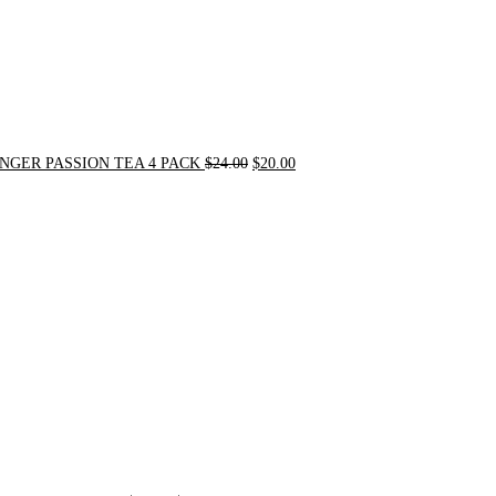
NGER PASSION TEA 4 PACK
$
24.00
$
20.00
Original
Current
price
price
was:
is:
$31.50.
$30.00.