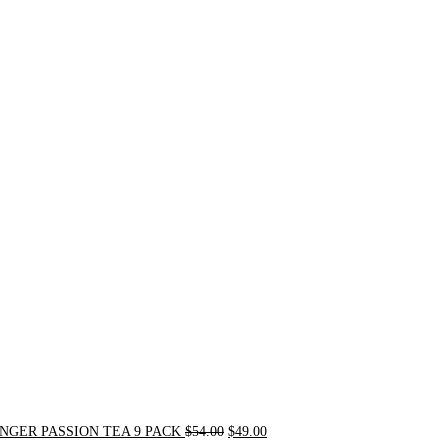
Original
Current
price
price
was:
is:
$54.00.
$49.00.
NGER PASSION TEA 9 PACK
$
54.00
$
49.00