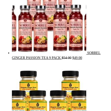
SORREL
Original
Current
GINGER PASSION TEA 9 PACK
$
54.00
$
49.00
price
price
was:
is:
$54.00.
$49.00.