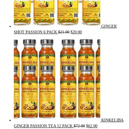
GINGER
Original
Current
SHOT PASSION 6 PACK
$
21.00
$
20.00
price
price
was:
is:
$21.00.
$20.00.
KINKELIBA
Original
Current
GINGER PASSION TEA 12 PACK
$
72.00
$
62.00