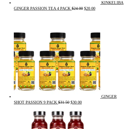
KINKELIBA
Original
Current
GINGER PASSION TEA 4 PACK
$
24.00
$
20.00
price
price
was:
is:
$24.00.
$20.00.
GINGER
Original
Current
SHOT PASSION 9 PACK
$
31.50
$
30.00
price
price
was:
is:
$31.50.
$30.00.