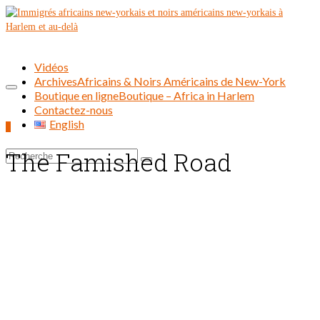
Vidéos
Archives
Africains & Noirs Américains de New-York
Boutique en ligne
Boutique – Africa in Harlem
Contactez-nous
English
0
The Famished Road
Rechercher :