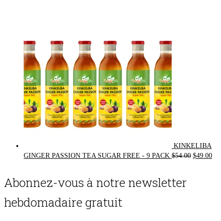
price
price
was:
is:
$72.00.
$62.00.
KINKELIBA
Original
Cur
GINGER PASSION TEA SUGAR FREE - 9 PACK
$
54.00
$
49.00
price
pri
was:
is:
Abonnez-vous à notre newsletter
$54.00.
$49
hebdomadaire gratuit