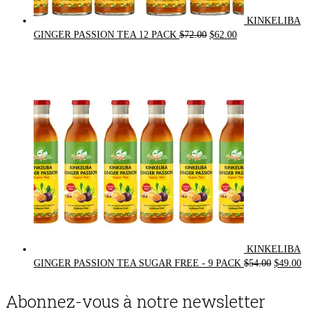
KINKELIBA
Original
Current
GINGER PASSION TEA 12 PACK
$
72.00
$
62.00
price
price
was:
is:
$72.00.
$62.00.
KINKELIBA
Original
Cur
GINGER PASSION TEA SUGAR FREE - 9 PACK
$
54.00
$
49.00
price
pri
was:
is:
Abonnez-vous à notre newsletter
$54.00.
$49