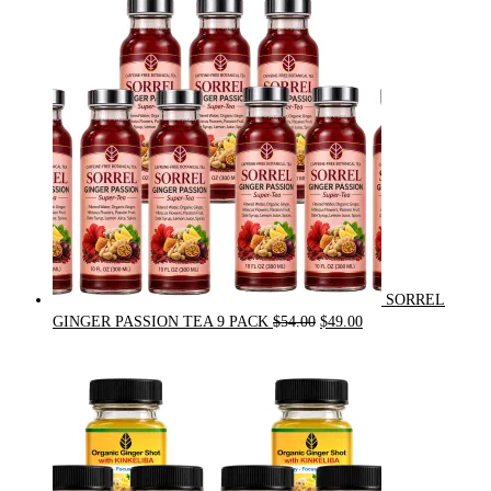
was:
is:
$31.50.
$30.00.
SORREL
Original
Current
GINGER PASSION TEA 9 PACK
$
54.00
$
49.00
price
price
was:
is:
$54.00.
$49.00.