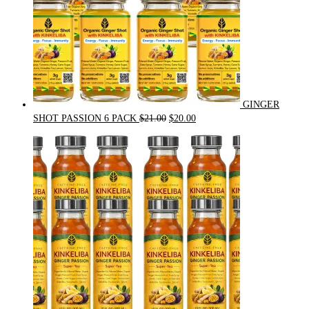
GINGER
Original
Current
SHOT PASSION 6 PACK
$
21.00
$
20.00
price
price
was:
is:
$21.00.
$20.00.