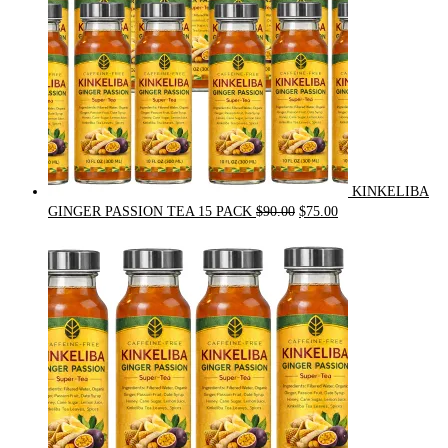
KINKELIBA
Original
Current
GINGER PASSION TEA 15 PACK
$
90.00
$
75.00
price
price
was:
is:
$90.00.
$75.00.