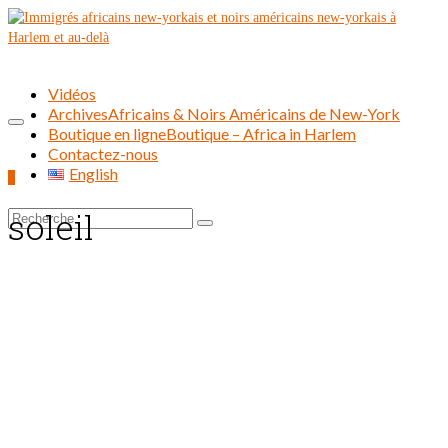
Vidéos
Archives
Africains & Noirs Américains de New-York
Boutique en ligne
Boutique – Africa in Harlem
Contactez-nous
English
0
soleil
Rechercher :