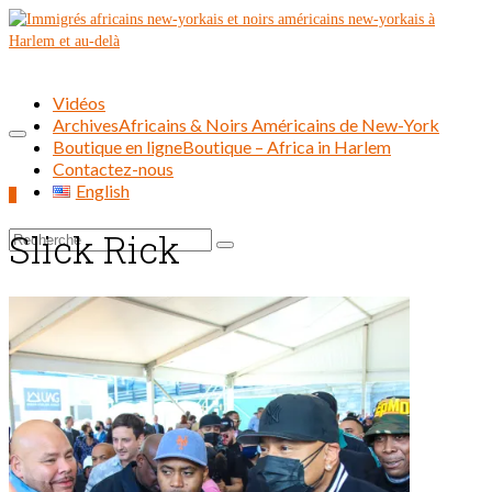
Vidéos
Archives
Africains & Noirs Américains de New-York
Boutique en ligne
Boutique – Africa in Harlem
Contactez-nous
English
0
Slick Rick
Rechercher :