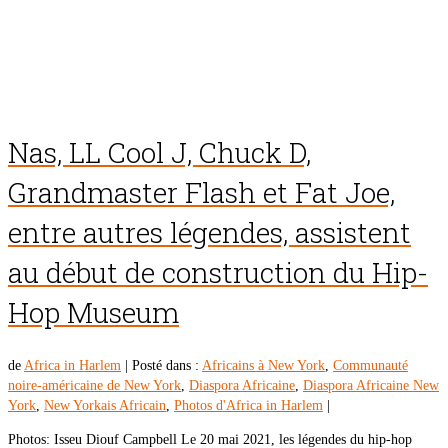
Nas, LL Cool J, Chuck D,
Grandmaster Flash et Fat Joe,
entre autres légendes, assistent
au début de construction du Hip-
Hop Museum
de
Africa in Harlem
|
Posté dans :
Africains à New York
,
Communauté
noire-américaine de New York
,
Diaspora Africaine
,
Diaspora Africaine New
York
,
New Yorkais Africain
,
Photos d'Africa in Harlem
|
Photos: Isseu Diouf Campbell Le 20 mai 2021, les légendes du hip-hop