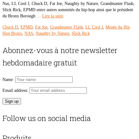
Nas, LL Cool J, Chuck D, Fat Joe, Naughty by Nature, Grandmaster Flash,
Slick Rick, EPMD entre autres sommités du hip-hop ainsi que le président
du Bronx Borough …
Lire la suite
Chuck D
,
EPMD
,
Fat Joe
,
Grandmaster Flash
,
LL Cool J
,
Musée du Hip
Hop Bronx
,
NAS
,
Naughty by Nature
,
Slick Rick
Abonnez-vous à notre newsletter
hebdomadaire gratuit
Name:
Email address:
Follow us on social media
Produits