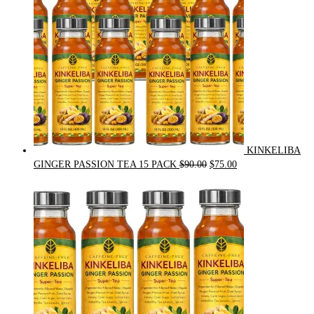
KINKELIBA
Original
Current
GINGER PASSION TEA 15 PACK
$
90.00
$
75.00
price
price
was:
is:
$90.00.
$75.00.