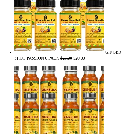
GINGER
Original
Current
SHOT PASSION 6 PACK
$
21.00
$
20.00
price
price
was:
is:
$21.00.
$20.00.