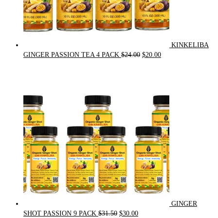
KINKELIBA
Original
Current
GINGER PASSION TEA 4 PACK
$
24.00
$
20.00
price
price
was:
is:
$24.00.
$20.00.
GINGER
Original
Current
SHOT PASSION 9 PACK
$
31.50
$
30.00