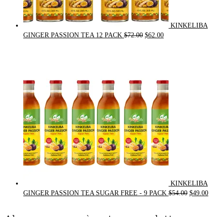
KINKELIBA
Original
Current
GINGER PASSION TEA 12 PACK
$
72.00
$
62.00
price
price
was:
is:
$72.00.
$62.00.
KINKELIBA
Original
Cur
GINGER PASSION TEA SUGAR FREE - 9 PACK
$
54.00
$
49.00
price
pri
was:
is: