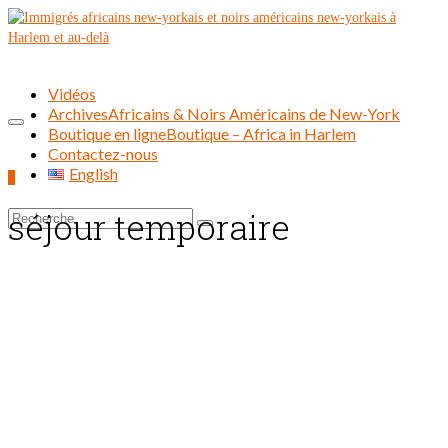
Vidéos
Archives
Africains & Noirs Américains de New-York
Boutique en ligne
Boutique – Africa in Harlem
Contactez-nous
English
0
séjour temporaire
Rechercher :