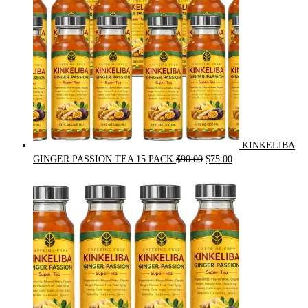
KINKELIBA
Original
Current
GINGER PASSION TEA 15 PACK
$
90.00
$
75.00
price
price
was:
is:
$90.00.
$75.00.