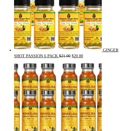
GINGER
Original
Current
SHOT PASSION 6 PACK
$
21.00
$
20.00
price
price
was:
is:
$21.00.
$20.00.