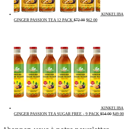
KINKELIBA
Original
Current
GINGER PASSION TEA 12 PACK
$
72.00
$
62.00
price
price
was:
is:
$72.00.
$62.00.
KINKELIBA
Original
Cur
GINGER PASSION TEA SUGAR FREE - 9 PACK
$
54.00
$
49.00
price
pri
was:
is: