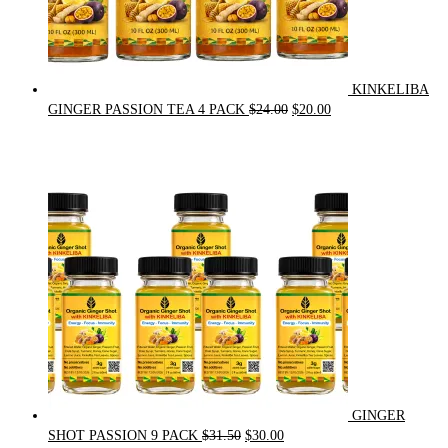
KINKELIBA
Original
Current
GINGER PASSION TEA 4 PACK
$
24.00
$
20.00
price
price
was:
is:
$24.00.
$20.00.
GINGER
Original
Current
SHOT PASSION 9 PACK
$
31.50
$
30.00