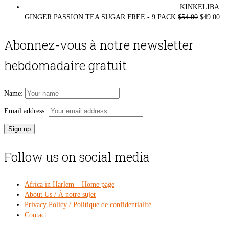
KINKELIBA
Original
Cur
GINGER PASSION TEA SUGAR FREE - 9 PACK
$
54.00
$
49.00
price
pri
was:
is:
Abonnez-vous à notre newsletter
$54.00.
$49
hebdomadaire gratuit
Name:
Email address:
Follow us on social media
Africa in Harlem – Home page
About Us / À notre sujet
Privacy Policy / Politique de confidentialité
Contact