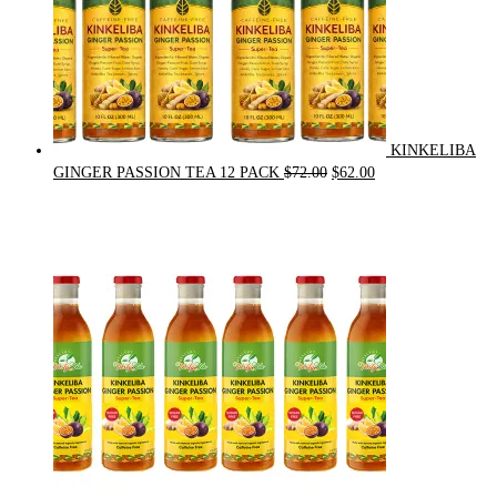
KINKELIBA
Original
Current
GINGER PASSION TEA 12 PACK
$
72.00
$
62.00
price
price
was:
is:
$72.00.
$62.00.