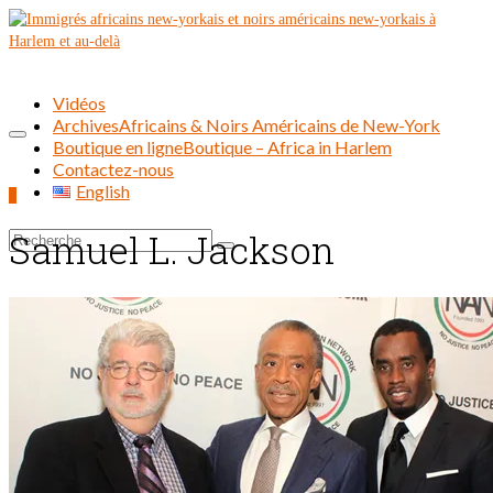
Vidéos
Archives
Africains & Noirs Américains de New-York
Boutique en ligne
Boutique – Africa in Harlem
Contactez-nous
English
0
Samuel L. Jackson
Rechercher :