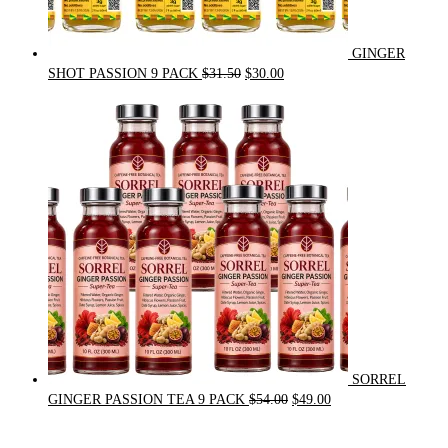
GINGER
Original
Current
SHOT PASSION 9 PACK
$
31.50
$
30.00
price
price
was:
is:
$31.50.
$30.00.
SORREL
Original
Current
GINGER PASSION TEA 9 PACK
$
54.00
$
49.00
price
price
was:
is: