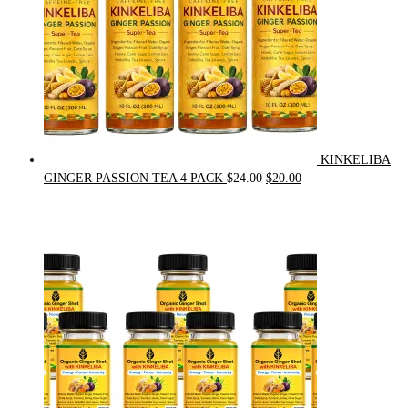
KINKELIBA
Original
Current
GINGER PASSION TEA 4 PACK
$
24.00
$
20.00
price
price
was:
is:
$24.00.
$20.00.