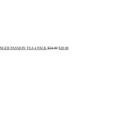
NGER PASSION TEA 4 PACK
$
24.00
$
20.00
Original
Current
price
price
was:
is:
$31.50.
$30.00.