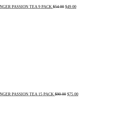
NGER PASSION TEA 9 PACK
$
54.00
$
49.00
Original
Current
price
price
was:
is:
$90.00.
$75.00.
NGER PASSION TEA 15 PACK
$
90.00
$
75.00
Original
Current
price
price
was:
is:
$24.00.
$20.00.