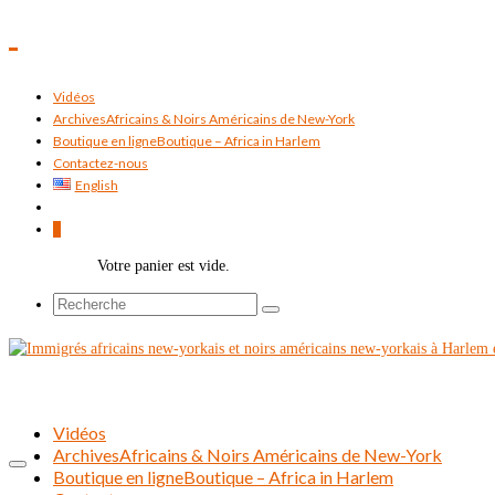
Vidéos
Archives
Africains & Noirs Américains de New-York
Boutique en ligne
Boutique – Africa in Harlem
Contactez-nous
English
0
Votre panier est vide.
Rechercher :
Vidéos
Archives
Africains & Noirs Américains de New-York
Boutique en ligne
Boutique – Africa in Harlem