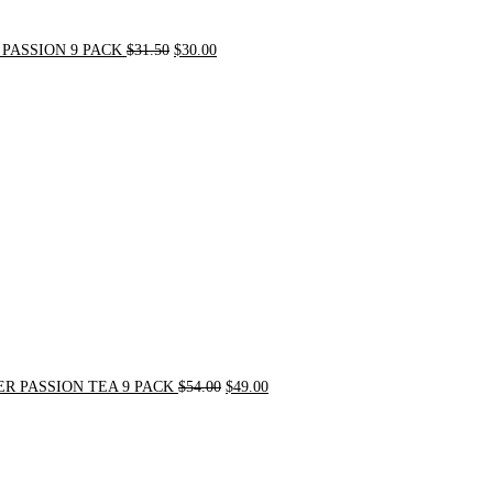
PASSION 9 PACK
$
31.50
$
30.00
Original
Current
price
price
was:
is:
$54.00.
$49.00.
R PASSION TEA 9 PACK
$
54.00
$
49.00
Original
Current
price
price
was:
is:
$21.00.
$20.00.