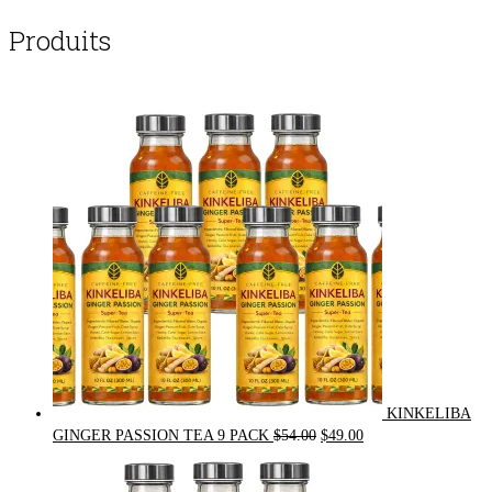
Produits
KINKELIBA
Original
Current
GINGER PASSION TEA 9 PACK
$
54.00
$
49.00
price
price
was:
is: