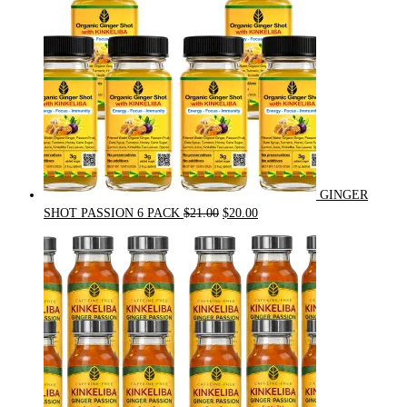
GINGER
Original
Current
SHOT PASSION 6 PACK
$
21.00
$
20.00
price
price
was:
is:
$21.00.
$20.00.