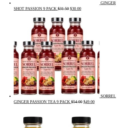
GINGER
Original
Current
SHOT PASSION 9 PACK
$
31.50
$
30.00
price
price
was:
is:
$31.50.
$30.00.
SORREL
Original
Current
GINGER PASSION TEA 9 PACK
$
54.00
$
49.00
price
price
was:
is:
$54.00.
$49.00.