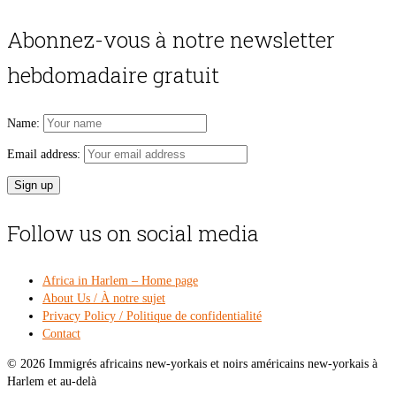
price
pri
was:
is:
Abonnez-vous à notre newsletter
$54.00.
$49
hebdomadaire gratuit
Name:
Email address:
Follow us on social media
Africa in Harlem – Home page
About Us / À notre sujet
Privacy Policy / Politique de confidentialité
Contact
© 2026 Immigrés africains new-yorkais et noirs américains new-yorkais à
Harlem et au-delà