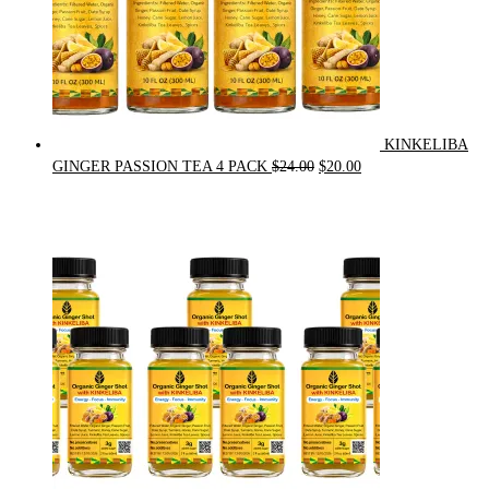
KINKELIBA
Original
Current
GINGER PASSION TEA 4 PACK
$
24.00
$
20.00
price
price
was:
is:
$24.00.
$20.00.