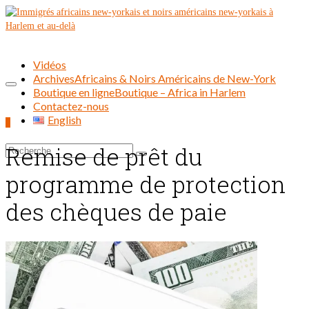
Vidéos
Archives
Africains & Noirs Américains de New-York
Boutique en ligne
Boutique – Africa in Harlem
Contactez-nous
English
0
Remise de prêt du
Rechercher :
programme de protection
des chèques de paie