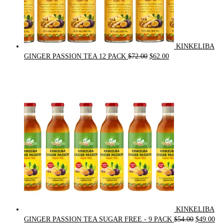
KINKELIBA
Original
Current
GINGER PASSION TEA 12 PACK
$
72.00
$
62.00
price
price
was:
is:
$72.00.
$62.00.
KINKELIBA
Original
Cur
GINGER PASSION TEA SUGAR FREE - 9 PACK
$
54.00
$
49.00