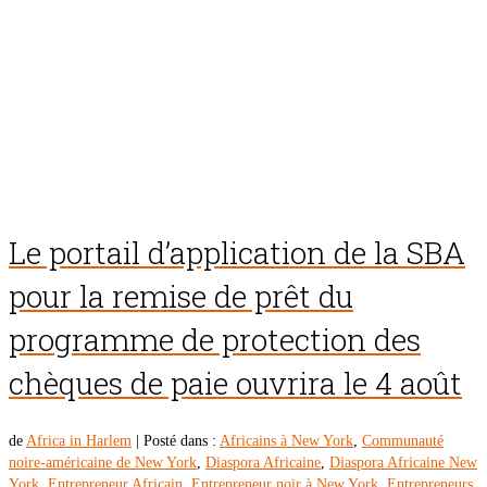
Le portail d’application de la SBA
pour la remise de prêt du
programme de protection des
chèques de paie ouvrira le 4 août
de
Africa in Harlem
|
Posté dans :
Africains à New York
,
Communauté
noire-américaine de New York
,
Diaspora Africaine
,
Diaspora Africaine New
York
,
Entrepreneur Africain
,
Entrepreneur noir à New York
,
Entrepreneurs